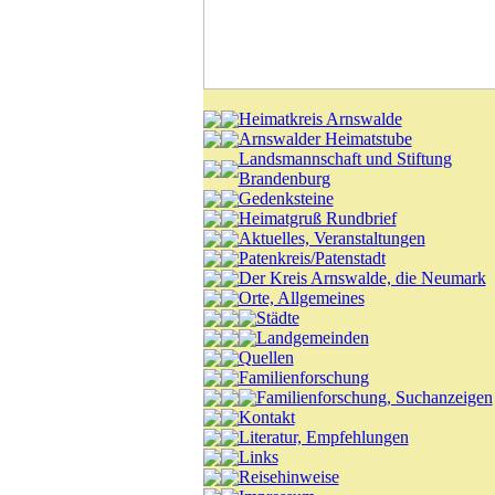
Heimatkreis Arnswalde
Arnswalder Heimatstube
Landsmannschaft und Stiftung
Brandenburg
Gedenksteine
Heimatgruß Rundbrief
Aktuelles, Veranstaltungen
Patenkreis/Patenstadt
Der Kreis Arnswalde, die Neumark
Orte, Allgemeines
Städte
Landgemeinden
Quellen
Familienforschung
Familienforschung, Suchanzeigen
Kontakt
Literatur, Empfehlungen
Links
Reisehinweise