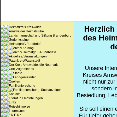
Herzlich
Heimatkreis Arnswalde
Arnswalder Heimatstube
des Heim
Landsmannschaft und Stiftung Brandenburg
Gedenksteine
Heimatgruß Rundbrief
d
Archiv Katalog
Archiv Heimatgruß Rundbriefe
Aktuelles, Veranstaltungen
Patenkreis/Patenstadt
Der Kreis Arnswalde, die Neumark
Unsere Inter
Orte, Allgemeines
Städte
Kreises Arns
Landgemeinden
Nicht nur zur
Quellen
Familienforschung
sondern i
Familienforschung, Suchanzeigen
Besiedlung, Leb
Kontakt
Literatur, Empfehlungen
Links
Reisehinweise
Sie soll einen
Impressum
Für tiefer geh
* N E U *