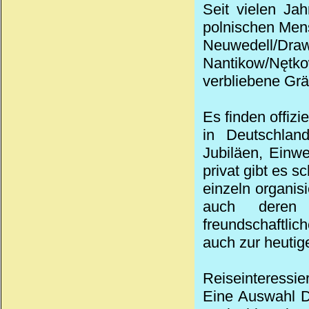
Seit vielen Jah
polnischen Men
Neuwedell/
Nantikow/Nętk
verbliebene Grä
Es finden offiz
in Deutschland
Jubiläen, Einw
privat gibt es 
einzeln organi
auch deren 
freundschaftlic
auch zur heutig
Reiseinteressier
Eine Auswahl D