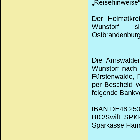
„Reisehinweise“
Der Heimatkr
Wunstorf s
Ostbrandenburg
Die
Arnswalde
Wunstorf nach 
Fürstenwalde, P
per Bescheid v
folgende Bankv
IBAN DE48 250
BIC/Swift: SP
Sparkasse Han