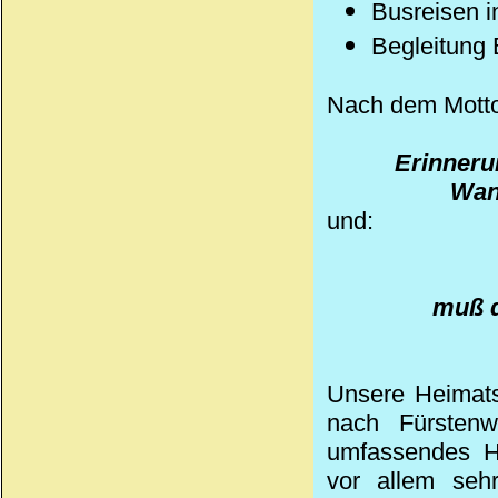
Busreisen i
Begleitung 
Nach dem Motto
Erinneru
Wan
und:
muß d
Unsere Heimats
nach Fürstenw
umfassendes H
vor allem sehr