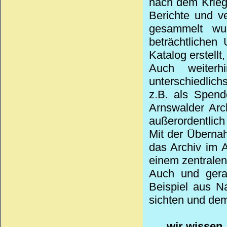
nach dem Krieg
Berichte und v
gesammelt wur
beträchtlichen
Katalog erstellt
Auch weiter
unterschiedlic
z.B. als Spen
Arnswalder Arc
außerordentlic
Mit der Überna
das Archiv im 
einem zentralen
Auch und gerad
Beispiel aus N
sichten und dem
wir wissen,