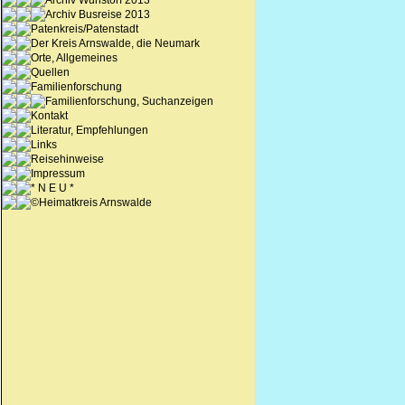
Archiv Wunstorf 2013
Archiv Busreise 2013
Patenkreis/Patenstadt
Der Kreis Arnswalde, die Neumark
Orte, Allgemeines
Quellen
Familienforschung
Familienforschung, Suchanzeigen
Kontakt
Literatur, Empfehlungen
Links
Reisehinweise
Impressum
* N E U *
©Heimatkreis Arnswalde