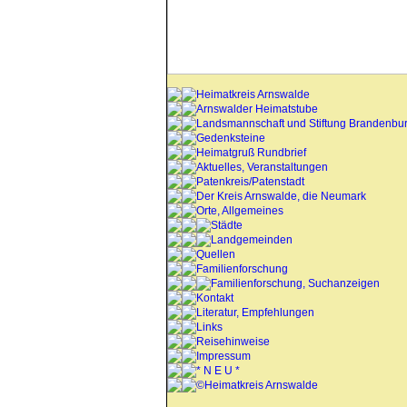
Heimatkreis Arnswalde
Arnswalder Heimatstube
Landsmannschaft und Stiftung Brandenbu
Gedenksteine
Heimatgruß Rundbrief
Aktuelles, Veranstaltungen
Patenkreis/Patenstadt
Der Kreis Arnswalde, die Neumark
Orte, Allgemeines
Städte
Landgemeinden
Quellen
Familienforschung
Familienforschung, Suchanzeigen
Kontakt
Literatur, Empfehlungen
Links
Reisehinweise
Impressum
* N E U *
©Heimatkreis Arnswalde