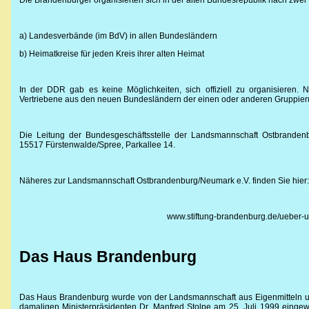
Die Brandenburger organisierten sich in der alten Bundesrepublik nach zwei P
a) Landesverbände (im BdV) in allen Bundesländern
b) Heimatkreise für jeden Kreis ihrer alten Heimat
In der DDR gab es keine Möglichkeiten, sich offiziell zu organisieren. 
Vertriebene aus den neuen Bundesländern der einen oder anderen Gruppier
Die Leitung der Bundesgeschäftsstelle der Landsmannschaft Ostbrandenb
15517 Fürstenwalde/Spree, Parkallee 14.
Näheres zur Landsmannschaft Ostbrandenburg/Neumark e.V. finden Sie hier:
www.stiftung-brandenburg.de/ueber-u
Das Haus Brandenburg
Das Haus Brandenburg wurde von der Landsmannschaft aus Eigenmitteln u
damaligen Ministerpräsidenten Dr. Manfred Stolpe am 25. Juli 1999 eingewe