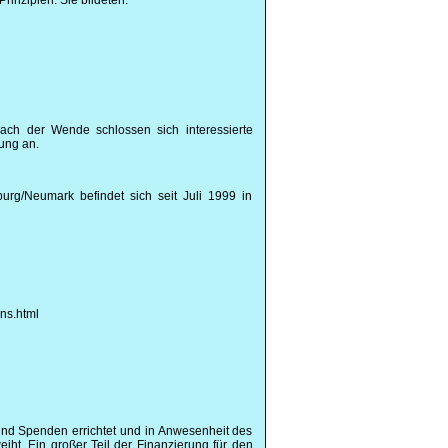
rinzipien. Sie bildeten:
Nach der Wende schlossen sich interessierte
ung an.
urg/Neumark befindet sich seit Juli 1999 in
ns.html
nd Spenden errichtet und in Anwesenheit des
iht. Ein großer Teil der Finanzierung für den