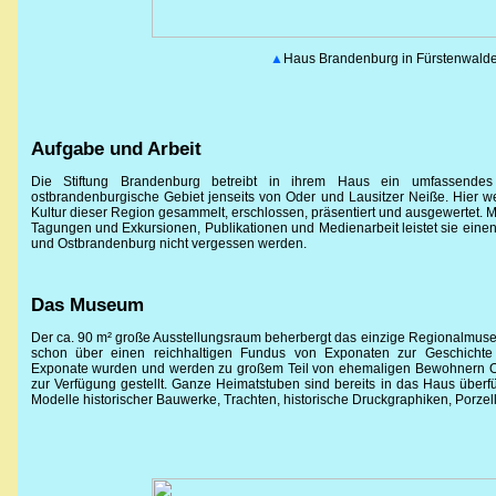
▲
Haus Brandenburg in Fürstenwald
Aufgabe und Arbeit
Die Stiftung Brandenburg betreibt in ihrem Haus ein umfassendes
ostbrandenburgische Gebiet jenseits von Oder und Lausitzer Neiße. Hier 
Kultur dieser Region gesammelt, erschlossen, präsentiert und ausgewertet. M
Tagungen und Exkursionen, Publikationen und Medienarbeit leistet sie eine
und Ostbrandenburg nicht vergessen werden.
Das Museum
Der ca. 90 m² große Ausstellungsraum beherbergt das einzige Regionalmuseu
schon über einen reichhaltigen Fundus von Exponaten zur Geschicht
Exponate wurden und werden zu großem Teil von ehemaligen Bewohnern O
zur Verfügung gestellt. Ganze Heimatstuben sind bereits in das Haus überfü
Modelle historischer Bauwerke, Trachten, historische Druckgraphiken, Porz