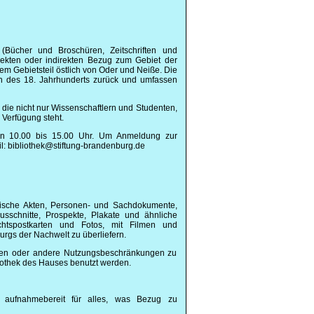
 (Bücher und Broschüren, Zeitschriften und
rekten oder indirekten Bezug zum Gebiet der
 Gebietsteil östlich von Oder und Neiße. Die
nn des 18. Jahrhunderts zurück und umfassen
t, die nicht nur Wissenschaftlern und Studenten,
 Verfügung steht.
n 10.00 bis 15.00 Uhr. Um Anmeldung zur
il: bibliothek@stiftung-brandenburg.de
ische Akten, Personen- und Sachdokumente,
sschnitte, Prospekte, Plakate und ähnliche
chtspostkarten und Fotos, mit Filmen und
urgs der Nachwelt zu überliefern.
gungen oder andere Nutzungsbeschränkungen zu
iothek des Hauses benutzt werden.
aufnahmebereit für alles, was Bezug zu