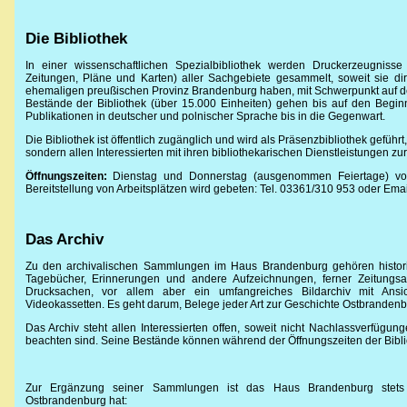
Die Bibliothek
In einer wissenschaftlichen Spezialbibliothek werden Druckerzeugnisse
Zeitungen, Pläne und Karten) aller Sachgebiete gesammelt, soweit sie di
ehemaligen preußischen Provinz Brandenburg haben, mit Schwerpunkt auf dem
Bestände der Bibliothek (über 15.000 Einheiten) gehen bis auf den Begi
Publikationen in deutscher und polnischer Sprache bis in die Gegenwart.
Die Bibliothek ist öffentlich zugänglich und wird als Präsenzbibliothek geführ
sondern allen Interessierten mit ihren bibliothekarischen Dienstleistungen zur
Öffnungszeiten:
Dienstag und Donnerstag (ausgenommen Feiertage) vo
Bereitstellung von Arbeitsplätzen wird gebeten: Tel. 03361/310 953 oder Ema
Das Archiv
Zu den archivalischen Sammlungen im Haus Brandenburg gehören histor
Tagebücher, Erinnerungen und andere Aufzeichnungen, ferner Zeitungsau
Drucksachen, vor allem aber ein umfangreiches Bildarchiv mit Ansi
Videokassetten. Es geht darum, Belege jeder Art zur Geschichte Ostbrandenb
Das Archiv steht allen Interessierten offen, soweit nicht Nachlassverfü
beachten sind. Seine Bestände können während der Öffnungszeiten der Bibl
Zur Ergänzung seiner Sammlungen ist das Haus Brandenburg stets 
Ostbrandenburg hat: