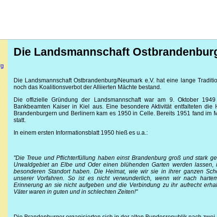
Die Landsmannschaft Ostbrandenburg
rg
Die Landsmannschaft Ostbrandenburg/Neumark e.V. hat eine lange Tradition
noch das Koalitionsverbot der Alliierten Mächte bestand.
Die offizielle Gründung der Landsmannschaft war am 9. Oktober 19
Bankbeamten Kaiser in Kiel aus. Eine besondere Aktivität entfalteten die
Brandenburgern und Berlinern kam es 1950 in Celle. Bereits 1951 fand im M
statt.
In einem ersten Informationsblatt 1950 hieß es u.a.:
"Die Treue und Pflichterfüllung haben einst Brandenburg groß und stark 
Urwaldgebiet an Elbe und Oder einen blühenden Garten werden lassen, 
besonderen Standort haben. Die Heimat, wie wir sie in ihrer ganzen Sch
unserer Vorfahren. So ist es nicht verwunderlich, wenn wir nach harte
Erinnerung an sie nicht aufgeben und die Verbindung zu ihr aufrecht erha
Väter waren in guten und in schlechten Zeiten!"