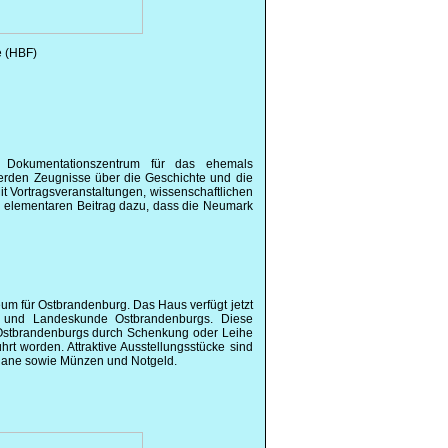
e (HBF)
 Dokumentationszentrum für das ehemals
werden Zeugnisse über die Geschichte und die
it Vortragsveranstaltungen, wissenschaftlichen
n elementaren Beitrag dazu, dass die Neumark
m für Ostbrandenburg. Das Haus verfügt jetzt
e und Landeskunde Ostbrandenburgs. Diese
stbrandenburgs durch Schenkung oder Leihe
hrt worden. Attraktive Ausstellungsstücke sind
ellane sowie Münzen und Notgeld.