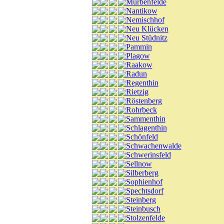
Mürbenfelde
Nantikow
Nemischhof
Neu Klücken
Neu Stüdnitz
Pammin
Plagow
Raakow
Radun
Regenthin
Rietzig
Röstenberg
Rohrbeck
Sammenthin
Schlagenthin
Schönfeld
Schwachenwalde
Schwerinsfeld
Sellnow
Silberberg
Sophienhof
Spechtsdorf
Steinberg
Steinbusch
Stolzenfelde