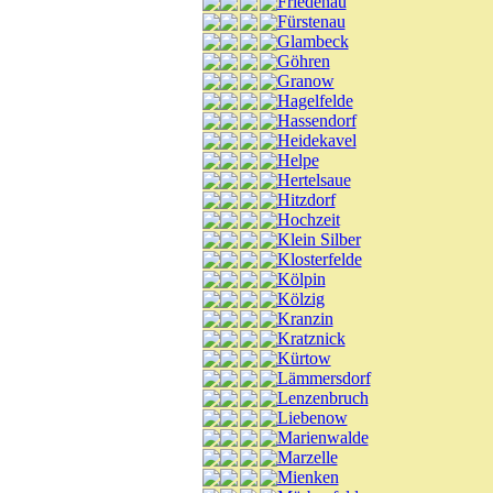
Friedenau
Fürstenau
Glambeck
Göhren
Granow
Hagelfelde
Hassendorf
Heidekavel
Helpe
Hertelsaue
Hitzdorf
Hochzeit
Klein Silber
Klosterfelde
Kölpin
Kölzig
Kranzin
Kratznick
Kürtow
Lämmersdorf
Lenzenbruch
Liebenow
Marienwalde
Marzelle
Mienken