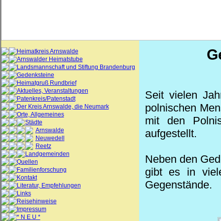
G
Heimatkreis Arnswalde
Arnswalder Heimatstube
Landsmannschaft und Stiftung Brandenburg
Gedenksteine
Heimatgruß Rundbrief
Aktuelles, Veranstaltungen
Seit vielen Jah
Patenkreis/Patenstadt
polnischen Men
Der Kreis Arnswalde, die Neumark
Orte, Allgemeines
mit den Polni
Städte
Arnswalde
aufgestellt.
Neuwedell
Reetz
Landgemeinden
Neben den Gede
Quellen
gibt es in vie
Familienforschung
Kontakt
Gegenstände.
Literatur, Empfehlungen
Links
Reisehinweise
Impressum
* N E U *