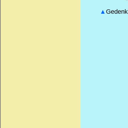
▲
Gedenks