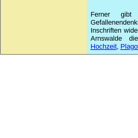
Ferner gibt
Gefallenendenk
Inschriften wid
Arnswalde die
Hochzeit
,
Plag