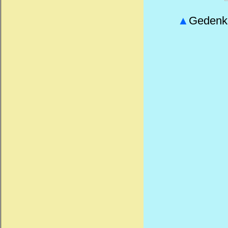
▲
Gedenks