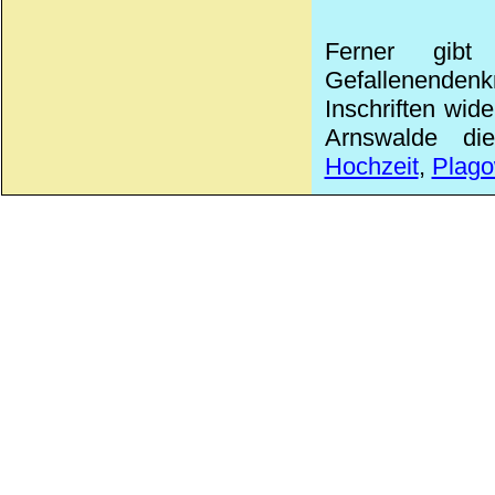
Ferner gibt
Gefallenendenk
Inschriften wid
Arnswalde die
Hochzeit
,
Plag