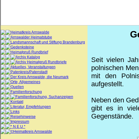
G
Heimatkreis Arnswalde
Arnswalder Heimatstube
Landsmannschaft und Stiftung Brandenburg
Gedenksteine
Heimatgruß Rundbrief
Archiv Katalog
Seit vielen Jah
Archiv Heimatgruß Rundbriefe
polnischen Men
Aktuelles, Veranstaltungen
Patenkreis/Patenstadt
mit den Polni
Der Kreis Arnswalde, die Neumark
Orte, Allgemeines
aufgestellt.
Quellen
Familienforschung
Familienforschung, Suchanzeigen
Neben den Gede
Kontakt
gibt es in vie
Literatur, Empfehlungen
Links
Gegenstände.
Reisehinweise
Impressum
* N E U *
©Heimatkreis Arnswalde