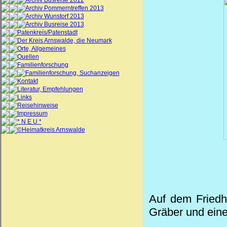
Archiv Busreise 2012
Archiv Pommerntreffen 2013
Archiv Wunstorf 2013
Archiv Busreise 2013
Patenkreis/Patenstadt
Der Kreis Arnswalde, die Neumark
Orte, Allgemeines
Quellen
Familienforschung
Familienforschung, Suchanzeigen
Kontakt
Literatur, Empfehlungen
Links
Reisehinweise
Impressum
* N E U *
©Heimatkreis Arnswalde
Auf dem Friedh
Gräber und eine