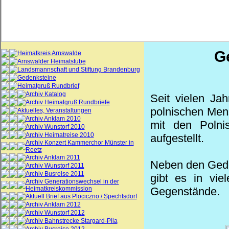
G
Heimatkreis Arnswalde
Arnswalder Heimatstube
Landsmannschaft und Stiftung Brandenburg
Gedenksteine
Heimatgruß Rundbrief
Archiv Katalog
Seit vielen Jah
Archiv Heimatgruß Rundbriefe
polnischen Men
Aktuelles, Veranstaltungen
Archiv Anklam 2010
mit den Polni
Archiv Wunstorf 2010
Archiv Heimatreise 2010
aufgestellt.
Archiv Konzert Kammerchor Münster in
Reetz
Archiv Anklam 2011
Neben den Gede
Archiv Wunstorf 2011
Archiv Busreise 2011
gibt es in vie
Archiv Generationswechsel in der
Heimatkreiskommission
Gegenstände.
Aktuell Brief aus Plociczno / Spechtsdorf
Archiv Anklam 2012
Archiv Wunstorf 2012
Archiv Bahnstrecke Stargard-Pila