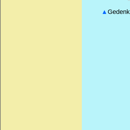
▲
Gedenks