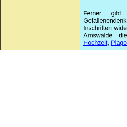
Ferner gibt
Gefallenendenk
Inschriften wid
Arnswalde die
Hochzeit
,
Plag