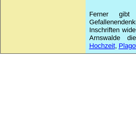
Ferner gibt
Gefallenendenk
Inschriften wid
Arnswalde die
Hochzeit
,
Plag