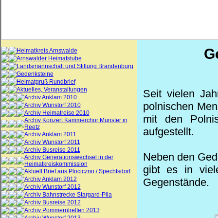
G
Heimatkreis Arnswalde
Arnswalder Heimatstube
Landsmannschaft und Stiftung Brandenburg
Gedenksteine
Heimatgruß Rundbrief
Aktuelles, Veranstaltungen
Seit vielen Jah
Archiv Anklam 2010
polnischen Men
Archiv Wunstorf 2010
Archiv Heimatreise 2010
mit den Polni
Archiv Konzert Kammerchor Münster in
Reetz
aufgestellt.
Archiv Anklam 2011
Archiv Wunstorf 2011
Archiv Busreise 2011
Neben den Gede
Archiv Generationswechsel in der
Heimatkreiskommission
gibt es in vie
Aktuell Brief aus Plociczno / Spechtsdorf
Archiv Anklam 2012
Gegenstände.
Archiv Wunstorf 2012
Archiv Bahnstrecke Stargard-Pila
Archiv Busreise 2012
Archiv Pommerntreffen 2013