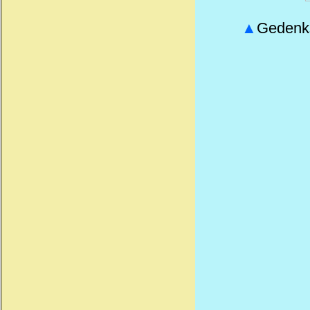
▲
Gedenks