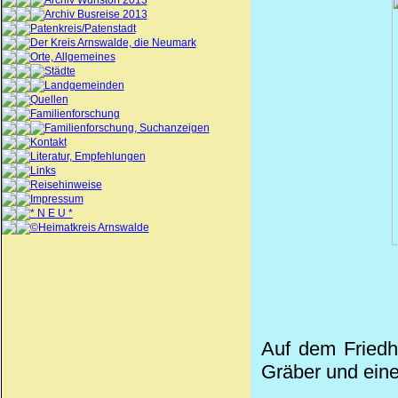
Archiv Wunstorf 2013
Archiv Busreise 2013
Patenkreis/Patenstadt
Der Kreis Arnswalde, die Neumark
Orte, Allgemeines
Städte
Landgemeinden
Quellen
Familienforschung
Familienforschung, Suchanzeigen
Kontakt
Literatur, Empfehlungen
Links
Reisehinweise
Impressum
* N E U *
©Heimatkreis Arnswalde
Auf dem Friedh
Gräber und eine