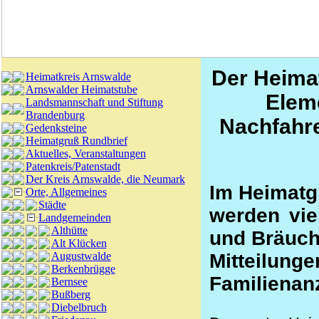
Der Heima
Heimatkreis Arnswalde
Arnswalder Heimatstube
Elem
Landsmannschaft und Stiftung
Brandenburg
Nachfahre
Gedenksteine
Heimatgruß Rundbrief
Aktuelles, Veranstaltungen
Patenkreis/Patenstadt
Der Kreis Arnswalde, die Neumark
Im Heimatg
Orte, Allgemeines
Städte
werden viel
Landgemeinden
Althütte
und Bräuche
Alt Klücken
Augustwalde
Mitteil
Berkenbrügge
Familienan
Bernsee
Bußberg
Diebelbruch