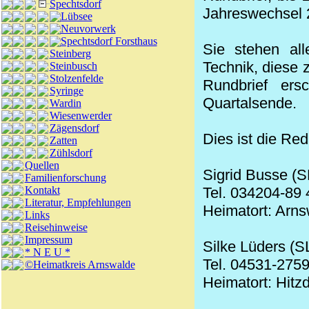
Spechtsdorf
Jahreswechsel 2
Lübsee
Neuvorwerk
Spechtsdorf Forsthaus
Sie stehen all
Steinberg
Technik, diese
Steinbusch
Stolzenfelde
Rundbrief ers
Syringe
Quartalsende.
Wardin
Wiesenwerder
Zägensdorf
Dies ist die Red
Zatten
Zühlsdorf
Quellen
Sigrid Busse (S
Familienforschung
Kontakt
Tel. 034204-89 
Literatur, Empfehlungen
Heimatort: Arn
Links
Reisehinweise
Impressum
Silke Lüders (S
* N E U *
Tel. 04531-2759
©Heimatkreis Arnswalde
Heimatort: Hitzd