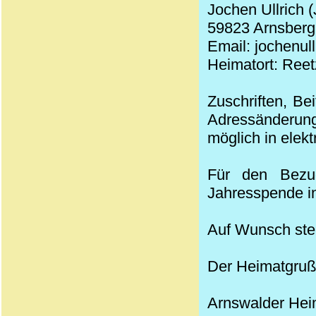
Jochen Ullrich 
59823 Arnsberg,
Email: jochenul
Heimatort: Reet
Zuschriften, Be
Adressänderung
möglich in elek
Für den Bezug
Jahresspende in
Auf Wunsch stel
Der Heimatgruß
Arnswalder
Hei