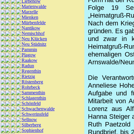
Liebenow
Marienwalde
Folge 19 Se
Marzelle
„Heimatgruß-Rund
Mienken
Nach dem Krieg
Mürbenfelde
Nantikow
gründen. Es gab
Nemischhof
und zwar in k
Neu Klücken
Neu Stüdnitz
Heimatgruß-Run
Pammin
ehemaligen Ost
Plagow
Raakow
Arnswalde/Neum
Radun
Regenthin
Rietzig
Die Verantwor
Röstenberg
Anneliese Hohe
Rohrbeck
Aufgabe und fü
Sammenthin
Schlagenthin
Mitarbeit von 
Schönfeld
Lorenz aus Alf
Schwachenwalde
Schwerinsfeld
Hanna Steiger a
Sellnow
Ruth Paetzold 
Silberberg
Sophienhof
Rundbrief, bis 