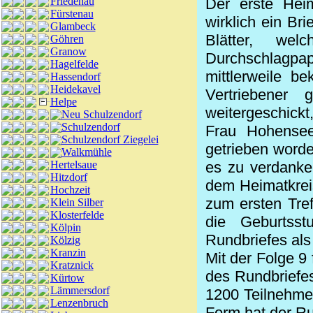
Friedenau
Der erste Heim
Fürstenau
wirklich ein Br
Glambeck
Blätter, we
Göhren
Granow
Durchschlagp
Hagelfelde
mittlerweile b
Hassendorf
Heidekavel
Vertriebener
Helpe
weitergeschickt,
Neu Schulzendorf
Schulzendorf
Frau Hohensee
Schulzendorf Ziegelei
getrieben worden
Walkmühle
Hertelsaue
es zu verdanke
Hitzdorf
dem Heimatkrei
Hochzeit
zum ersten Tre
Klein Silber
Klosterfelde
die Geburtss
Kölpin
Rundbriefes als
Kölzig
Kranzin
Mit der Folge 9
Kratznick
des Rundbriefe
Kürtow
Lämmersdorf
1200 Teilnehmer
Lenzenbruch
Form hat der Ru