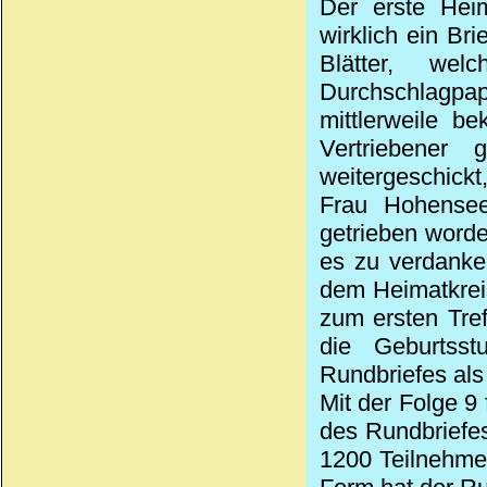
Der erste Heim
wirklich ein Br
Blätter, we
Durchschlagp
mittlerweile b
Vertriebener
weitergeschickt,
Frau Hohensee
getrieben worden
es zu verdanke
dem Heimatkrei
zum ersten Tre
die Geburtss
Rundbriefes als
Mit der Folge 9
des Rundbriefe
1200 Teilnehmer