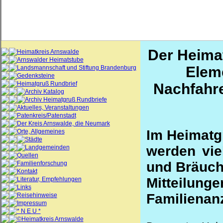
Der Heima
Heimatkreis Arnswalde
Arnswalder Heimatstube
Elem
Landsmannschaft und Stiftung Brandenburg
Gedenksteine
Heimatgruß Rundbrief
Nachfahre
Archiv Katalog
Archiv Heimatgruß Rundbriefe
Aktuelles, Veranstaltungen
Patenkreis/Patenstadt
Der Kreis Arnswalde, die Neumark
Im Heimatg
Orte, Allgemeines
Städte
werden viel
Landgemeinden
Quellen
und Bräuche
Familienforschung
Kontakt
Mitteil
Literatur, Empfehlungen
Links
Familienan
Reisehinweise
Impressum
* N E U *
©Heimatkreis Arnswalde