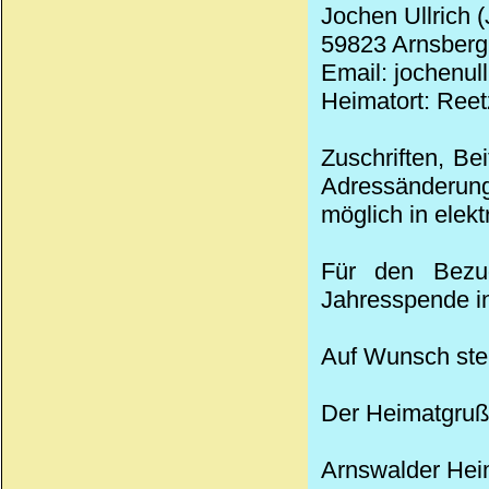
Jochen Ullrich 
59823 Arnsberg,
Email: jochenul
Heimatort: Reet
Zuschriften, Be
Adressänderung
möglich in elek
Für den Bezug
Jahresspende in
Auf Wunsch stel
Der Heimatgruß
Arnswalder
Hei