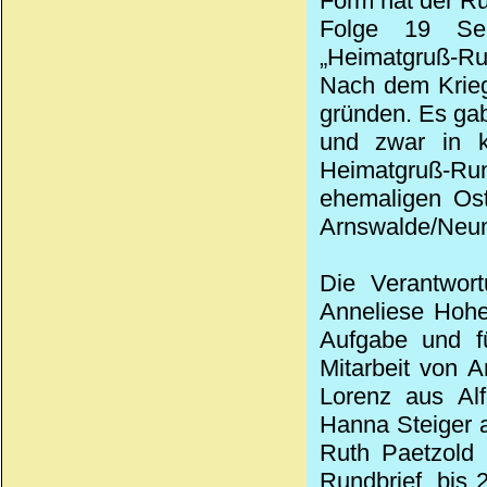
Form hat der Ru
Folge 19 Se
„Heimatgruß-Rund
Nach dem Krieg
gründen. Es gab
und zwar in k
Heimatgruß-Run
ehemaligen Ost
Arnswalde/Neum
Die Verantwor
Anneliese Hohe
Aufgabe und fü
Mitarbeit von 
Lorenz aus Alf
Hanna Steiger a
Ruth Paetzold 
Rundbrief, bis 