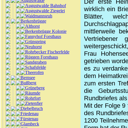
Augustwalde
Der erste Heim
Augustwalde Bahnhof
wirklich ein Br
Augustwalde Ziegelei
Blätter, we
Waidmannsruh
Berkenbrügge
Durchschlagp
Althorst
mittlerweile b
Berkenbrügge Kolonie
Fannyhof Forsthaus
Vertriebener
Grünspring
weitergeschickt,
Neuhorst
Rohrbecker Fischerfelde
Frau Hohensee
Rüggen Forsthaus
getrieben worden
Sandgraben
Schafsfelde
es zu verdanke
Theerofen
dem Heimatkrei
Bernsee
zum ersten Tre
Bußberg
Grüneberg
die Geburtss
Räumde
Rundbriefes als
Rohrfort
Zietenfier
Mit der Folge 9
Diebelbruch
des Rundbriefe
Friedenau
Fürstenau
1200 Teilnehmer
Glambeck
Form hat der Ru