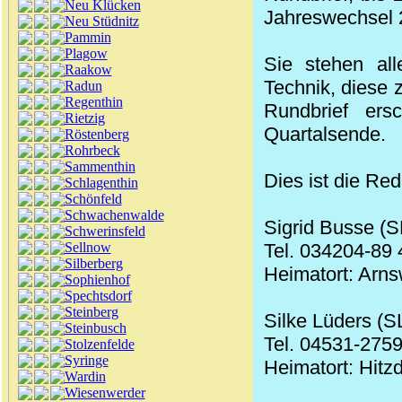
Neu Klücken
Jahreswechsel 2
Neu Stüdnitz
Pammin
Plagow
Sie stehen all
Raakow
Technik, diese
Radun
Regenthin
Rundbrief ers
Rietzig
Quartalsende.
Röstenberg
Rohrbeck
Sammenthin
Dies ist die Red
Schlagenthin
Schönfeld
Schwachenwalde
Sigrid Busse (S
Schwerinsfeld
Sellnow
Tel. 034204-89 
Silberberg
Heimatort: Arn
Sophienhof
Spechtsdorf
Steinberg
Silke Lüders (S
Steinbusch
Tel. 04531-2759
Stolzenfelde
Syringe
Heimatort: Hitzd
Wardin
Wiesenwerder