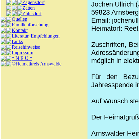
Zägensdorf
Jochen Ullrich 
Zatten
59823 Arnsberg,
Zühlsdorf
Quellen
Email: jochenul
Familienforschung
Heimatort: Reet
Kontakt
Literatur, Empfehlungen
Links
Zuschriften, Be
Reisehinweise
Adressänderung
Impressum
* N E U *
möglich in elek
©Heimatkreis Arnswalde
Für den Bezug
Jahresspende in
Auf Wunsch stel
Der Heimatgruß
Arnswalder
Hei