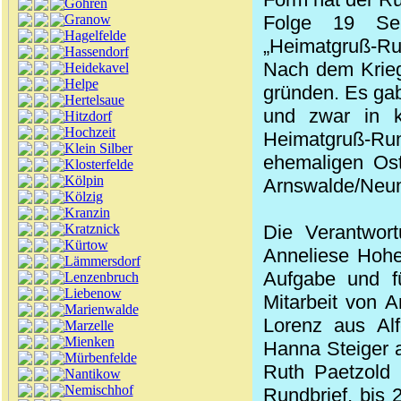
Göhren
Granow
Folge 19 Se
Hagelfelde
„Heimatgruß-Rund
Hassendorf
Nach dem Krieg
Heidekavel
Helpe
gründen. Es gab
Hertelsaue
und zwar in k
Hitzdorf
Hochzeit
Heimatgruß-Run
Klein Silber
ehemaligen Ost
Klosterfelde
Kölpin
Arnswalde/Neum
Kölzig
Kranzin
Kratznick
Die Verantwor
Kürtow
Anneliese Hohe
Lämmersdorf
Aufgabe und fü
Lenzenbruch
Liebenow
Mitarbeit von 
Marienwalde
Lorenz aus Alf
Marzelle
Mienken
Hanna Steiger a
Mürbenfelde
Ruth Paetzold 
Nantikow
Nemischhof
Rundbrief, bis 