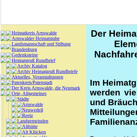
Der Heima
Heimatkreis Arnswalde
Arnswalder Heimatstube
Elem
Landsmannschaft und Stiftung
Brandenburg
Nachfahre
Gedenksteine
Heimatgruß Rundbrief
Archiv Katalog
Archiv Heimatgruß Rundbriefe
Aktuelles, Veranstaltungen
Im Heimatg
Patenkreis/Patenstadt
Der Kreis Arnswalde, die Neumark
werden viel
Orte, Allgemeines
Städte
und Bräuche
Arnswalde
Neuwedell
Mitteil
Reetz
Familienan
Landgemeinden
Althütte
Alt Klücken