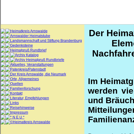
Der Heima
Heimatkreis Arnswalde
Arnswalder Heimatstube
Elem
Landsmannschaft und Stiftung Brandenburg
Gedenksteine
Heimatgruß Rundbrief
Nachfahre
Archiv Katalog
Archiv Heimatgruß Rundbriefe
Aktuelles, Veranstaltungen
Patenkreis/Patenstadt
Der Kreis Arnswalde, die Neumark
Im Heimatg
Orte, Allgemeines
Quellen
werden viel
Familienforschung
Kontakt
und Bräuche
Literatur, Empfehlungen
Links
Mitteil
Reisehinweise
Impressum
Familienan
* N E U *
©Heimatkreis Arnswalde