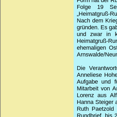
Form hat der Ru
Folge 19 Se
„Heimatgruß-Rund
Nach dem Krieg
gründen. Es gab
und zwar in k
Heimatgruß-Run
ehemaligen Ost
Arnswalde/Neum
Die Verantwor
Anneliese Hohe
Aufgabe und fü
Mitarbeit von 
Lorenz aus Alf
Hanna Steiger a
Ruth Paetzold 
Rundbrief, bis 