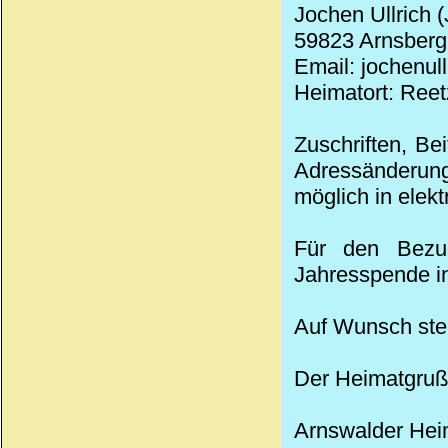
Jochen Ullrich 
59823 Arnsberg,
Email: jochenul
Heimatort: Reet
Zuschriften, Be
Adressänderung
möglich in elek
Für den Bezug
Jahresspende in
Auf Wunsch stel
Der Heimatgruß
Arnswalder
Hei