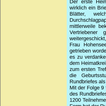
Der erste Heim
wirklich ein Br
Blätter, we
Durchschlagp
mittlerweile b
Vertriebener
weitergeschickt,
Frau Hohensee
getrieben worden
es zu verdanke
dem Heimatkrei
zum ersten Tre
die Geburtss
Rundbriefes als
Mit der Folge 9
des Rundbriefe
1200 Teilnehmer