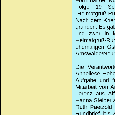
Form hat der Ru
Folge 19 Se
„Heimatgruß-Rund
Nach dem Krieg
gründen. Es gab
und zwar in k
Heimatgruß-Run
ehemaligen Ost
Arnswalde/Neum
Die Verantwor
Anneliese Hohe
Aufgabe und fü
Mitarbeit von 
Lorenz aus Alf
Hanna Steiger a
Ruth Paetzold 
Rundbrief, bis 