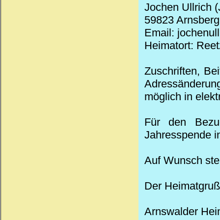
Jochen Ullrich 
59823 Arnsberg,
Email: jochenul
Heimatort: Reet
Zuschriften, Be
Adressänderung
möglich in elek
Für den Bezug
Jahresspende in
Auf Wunsch stel
Der Heimatgruß
Arnswalder
Hei