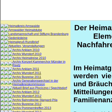
Der Heima
Heimatkreis Arnswalde
Arnswalder Heimatstube
Elem
Landsmannschaft und Stiftung Brandenburg
Gedenksteine
Heimatgruß Rundbrief
Nachfahre
Aktuelles, Veranstaltungen
Archiv Anklam 2010
Archiv Wunstorf 2010
Archiv Heimatreise 2010
Archiv Konzert Kammerchor Münster in
Reetz
Im Heimatg
Archiv Anklam 2011
Archiv Wunstorf 2011
werden viel
Archiv Busreise 2011
Archiv Generationswechsel in der
und Bräuche
Heimatkreiskommission
Aktuell Brief aus Plociczno / Spechtsdorf
Mitteil
Archiv Anklam 2012
Archiv Wunstorf 2012
Familienan
Archiv Bahnstrecke Stargard-Pila
Archiv Busreise 2012
Archiv Pommerntreffen 2013