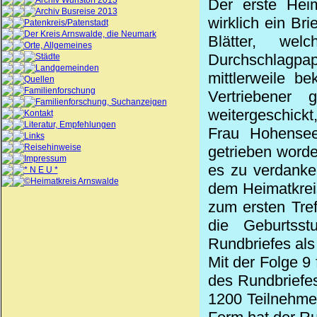
Archiv Wunstorf 2013
Der erste Heim
Archiv Busreise 2013
wirklich ein Br
Patenkreis/Patenstadt
Der Kreis Arnswalde, die Neumark
Blätter, we
Orte, Allgemeines
Durchschlagp
Städte
Landgemeinden
mittlerweile b
Quellen
Familienforschung
Vertriebener
Familienforschung, Suchanzeigen
weitergeschickt,
Kontakt
Literatur, Empfehlungen
Frau Hohensee
Links
Reisehinweise
getrieben worden
Impressum
es zu verdanke
* N E U *
©Heimatkreis Arnswalde
dem Heimatkrei
zum ersten Tre
die Geburtss
Rundbriefes als
Mit der Folge 9
des Rundbriefe
1200 Teilnehmer