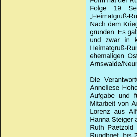
Form hat der Ru
Folge 19 Se
„Heimatgruß-Rund
Nach dem Krieg
gründen. Es gab
und zwar in k
Heimatgruß-Run
ehemaligen Ost
Arnswalde/Neum
Die Verantwor
Anneliese Hohe
Aufgabe und fü
Mitarbeit von 
Lorenz aus Alf
Hanna Steiger a
Ruth Paetzold 
Rundbrief, bis 