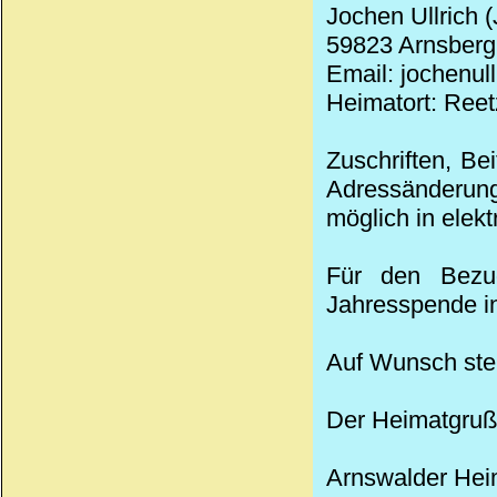
Jochen Ullrich 
59823 Arnsberg,
Email: jochenul
Heimatort: Reet
Zuschriften, Be
Adressänderung
möglich in elek
Für den Bezug
Jahresspende in
Auf Wunsch stel
Der Heimatgruß
Arnswalder
Hei