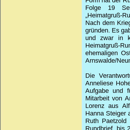
Form hat der Ru
Folge 19 Se
„Heimatgruß-Rund
Nach dem Krieg
gründen. Es gab
und zwar in k
Heimatgruß-Run
ehemaligen Ost
Arnswalde/Neum
Die Verantwor
Anneliese Hohe
Aufgabe und fü
Mitarbeit von 
Lorenz aus Alf
Hanna Steiger a
Ruth Paetzold 
Rundbrief, bis 