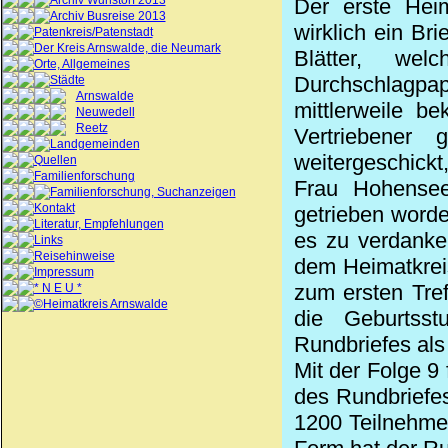
Archiv Wunstorf 2013
Der erste Heim
Archiv Busreise 2013
wirklich ein Br
Patenkreis/Patenstadt
Der Kreis Arnswalde, die Neumark
Blätter, we
Orte, Allgemeines
Durchschlagp
Städte
Arnswalde
mittlerweile b
Neuwedell
Reetz
Vertriebener
Landgemeinden
weitergeschickt,
Quellen
Familienforschung
Frau Hohensee
Familienforschung, Suchanzeigen
Kontakt
getrieben worden
Literatur, Empfehlungen
es zu verdanke
Links
Reisehinweise
dem Heimatkrei
Impressum
zum ersten Tre
* N E U *
©Heimatkreis Arnswalde
die Geburtss
Rundbriefes als
Mit der Folge 9
des Rundbriefe
1200 Teilnehmer