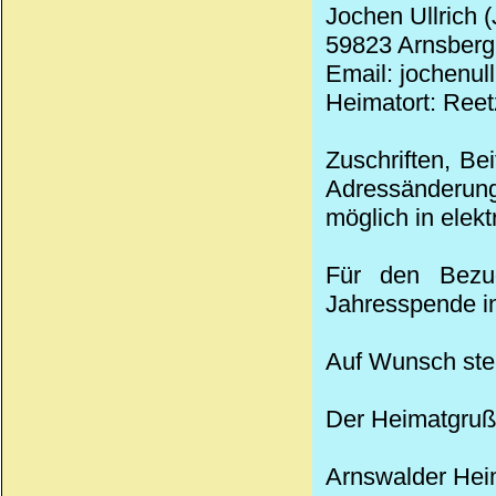
Jochen Ullrich 
59823 Arnsberg,
Email: jochenul
Heimatort: Reet
Zuschriften, Be
Adressänderung
möglich in elek
Für den Bezug
Jahresspende in
Auf Wunsch stel
Der Heimatgruß
Arnswalder
Hei