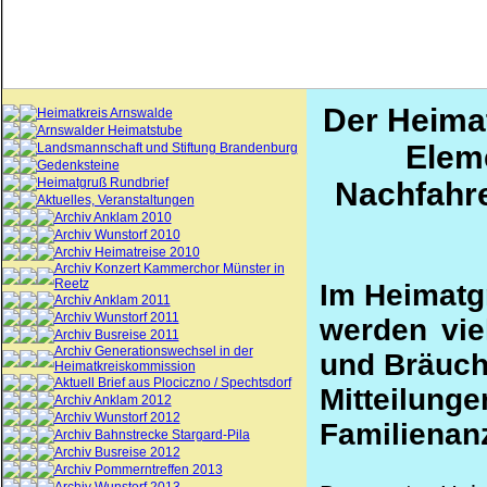
Der Heima
Heimatkreis Arnswalde
Arnswalder Heimatstube
Elem
Landsmannschaft und Stiftung Brandenburg
Gedenksteine
Heimatgruß Rundbrief
Nachfahre
Aktuelles, Veranstaltungen
Archiv Anklam 2010
Archiv Wunstorf 2010
Archiv Heimatreise 2010
Archiv Konzert Kammerchor Münster in
Reetz
Im Heimatg
Archiv Anklam 2011
Archiv Wunstorf 2011
werden viel
Archiv Busreise 2011
Archiv Generationswechsel in der
und Bräuche
Heimatkreiskommission
Aktuell Brief aus Plociczno / Spechtsdorf
Mitteil
Archiv Anklam 2012
Archiv Wunstorf 2012
Familienan
Archiv Bahnstrecke Stargard-Pila
Archiv Busreise 2012
Archiv Pommerntreffen 2013