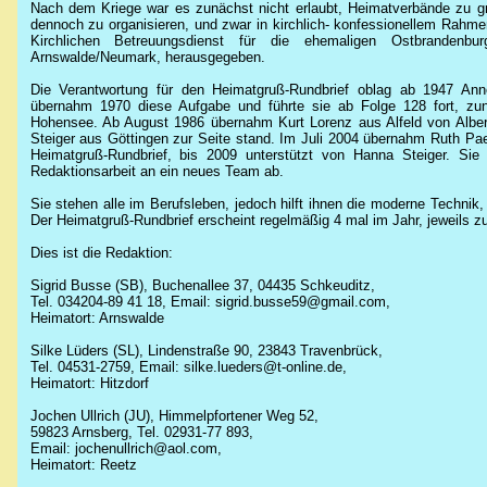
Nach dem Kriege war es zunächst nicht erlaubt, Heimatverbände zu gr
dennoch zu organisieren, und zwar in kirchlich- konfessionellem Rahm
Kirchlichen Betreuungsdienst für die ehemaligen Ostbrandenbur
Arnswalde/Neumark, herausgegeben.
Die Verantwortung für den Heimatgruß-Rundbrief oblag ab 1947 Anne
übernahm 1970 diese Aufgabe und führte sie ab Folge 128 fort, zun
Hohensee. Ab August 1986 übernahm Kurt Lorenz aus Alfeld von Alber
Steiger aus Göttingen zur Seite stand. Im Juli 2004 übernahm Ruth Pae
Heimatgruß-Rundbrief, bis 2009 unterstützt von Hanna Steiger. Si
Redaktionsarbeit an ein neues Team ab.
Sie stehen alle im Berufsleben, jedoch hilft ihnen die moderne Techni
Der Heimatgruß-Rundbrief erscheint regelmäßig
4 mal
im Jahr, jeweils 
Dies ist die Redaktion:
Sigrid Busse (SB), Buchenallee 37, 04435 Schkeuditz,
Tel. 034204-89 41 18, Email: sigrid.busse59@gmail.com,
Heimatort: Arnswalde
Silke Lüders (SL), Lindenstraße 90, 23843 Travenbrück,
Tel. 04531-2759, Email: silke.lueders@t-online.de,
Heimatort: Hitzdorf
Jochen Ullrich (JU), Himmelpfortener Weg 52,
59823 Arnsberg, Tel. 02931-77 893,
Email: jochenullrich@aol.com,
Heimatort: Reetz