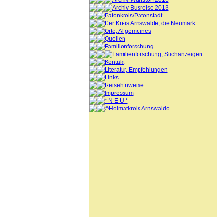
Archiv Wunstorf 2013
Archiv Busreise 2013
Patenkreis/Patenstadt
Der Kreis Arnswalde, die Neumark
Orte, Allgemeines
Quellen
Familienforschung
Familienforschung, Suchanzeigen
Kontakt
Literatur, Empfehlungen
Links
Reisehinweise
Impressum
* N E U *
©Heimatkreis Arnswalde