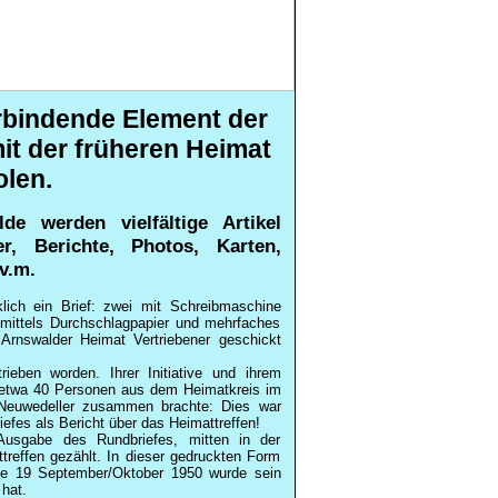
rbindende Element der
it der früheren Heimat
olen.
e werden vielfältige Artikel
r, Berichte, Photos, Karten,
v.m.
lich ein Brief: zwei mit Schreibmaschine
 mittels Durchschlagpapier und mehrfaches
Arnswalder Heimat Vertriebener geschickt
eben worden. Ihrer Initiative und ihrem
7 etwa 40 Personen aus dem Heimatkreis im
Neuwedeller zusammen brachte: Dies war
fes als Bericht über das Heimattreffen!
Ausgabe des Rundbriefes, mitten in der
reffen gezählt. In dieser gedruckten Form
lge 19 September/Oktober 1950 wurde sein
 hat.