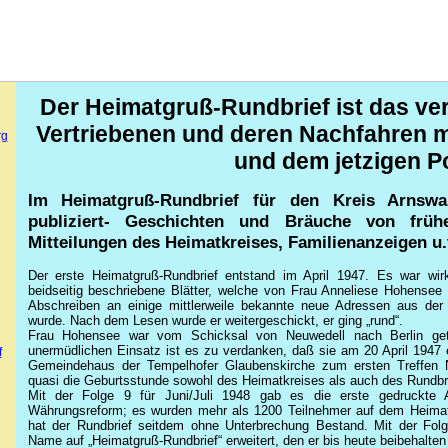
Der Heimatgruß-Rundbrief ist das ve
Vertriebenen und deren Nachfahren m
rg
und dem jetzigen P
Im Heimatgruß-Rundbrief für den Kreis Arnswald
publiziert- Geschichten und Bräuche von frühe
Mitteilungen des Heimatkreises, Familienanzeigen u.
Der erste Heimatgruß-Rundbrief entstand im April 1947. Es war wirk
beidseitig beschriebene Blätter, welche von Frau Anneliese Hohensee
Abschreiben an einige mittlerweile bekannte neue Adressen aus der 
wurde. Nach dem Lesen wurde er weitergeschickt, er ging „rund“.
Frau Hohensee war vom Schicksal von Neuwedell nach Berlin getri
unermüdlichen Einsatz ist es zu verdanken, daß sie am 20 April 194
f
Gemeindehaus der Tempelhofer Glaubenskirche zum ersten Treffen 
quasi die Geburtsstunde sowohl des Heimatkreises als auch des Rundbrie
Mit der Folge 9 für Juni/Juli 1948 gab es die erste gedruckte 
Währungsreform; es wurden mehr als 1200 Teilnehmer auf dem Heimatt
hat der Rundbrief seitdem ohne Unterbrechung Bestand. Mit der Fo
Name auf „Heimatgruß-Rundbrief“ erweitert, den er bis heute beibehalten