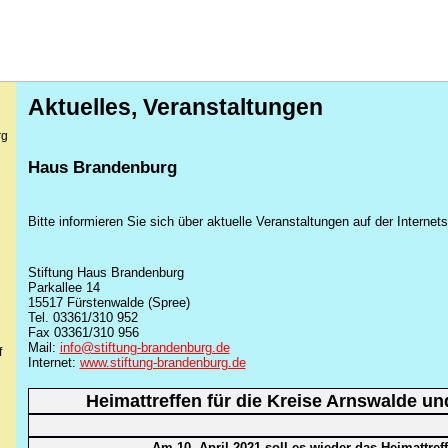
Aktuelles, Veranstaltungen
rg
Haus Brandenburg
Bitte informieren Sie sich über aktuelle Veranstaltungen auf der Internets
Stiftung Haus Brandenburg
Parkallee 14
15517 Fürstenwalde (Spree)
Tel. 03361/310 952
Fax 03361/310 956
Mail:
info@stiftung-brandenburg.de
f
Internet:
www.stiftung-brandenburg.de
Heimattreffen für die Kreise Arnswalde un
Am
10. April 2021 soll es
wieder das Heimattref