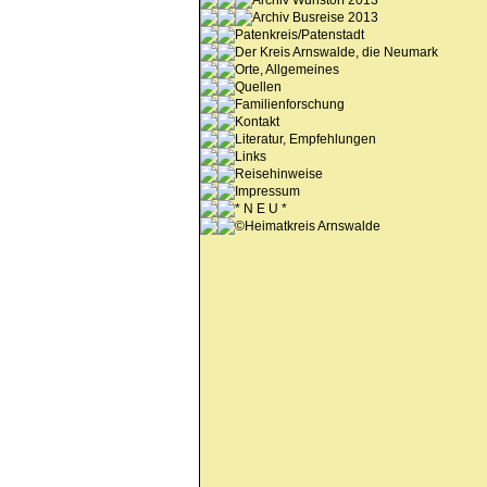
Archiv Wunstorf 2013
Archiv Busreise 2013
Patenkreis/Patenstadt
Der Kreis Arnswalde, die Neumark
Orte, Allgemeines
Quellen
Familienforschung
Kontakt
Literatur, Empfehlungen
Links
Reisehinweise
Impressum
* N E U *
©Heimatkreis Arnswalde