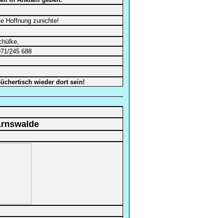
te Hoffnung zunichte!
chülke,
971/245 688
chertisch wieder dort sein!
Arnswalde