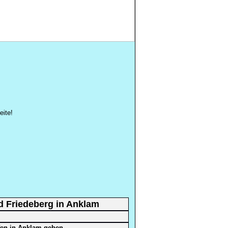
eite!
d Friedeberg in Anklam
fen in Anklam geben.