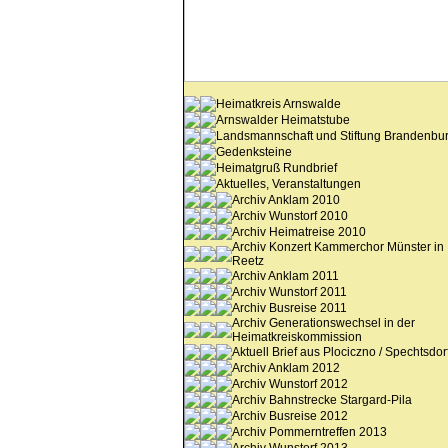
Heimatkreis Arnswalde
Arnswalder Heimatstube
Landsmannschaft und Stiftung Brandenbu
Gedenksteine
Heimatgruß Rundbrief
Aktuelles, Veranstaltungen
Archiv Anklam 2010
Archiv Wunstorf 2010
Archiv Heimatreise 2010
Archiv Konzert Kammerchor Münster in
Reetz
Archiv Anklam 2011
Archiv Wunstorf 2011
Archiv Busreise 2011
Archiv Generationswechsel in der
Heimatkreiskommission
Aktuell Brief aus Plociczno / Spechtsdor
Archiv Anklam 2012
Archiv Wunstorf 2012
Archiv Bahnstrecke Stargard-Pila
Archiv Busreise 2012
Archiv Pommerntreffen 2013