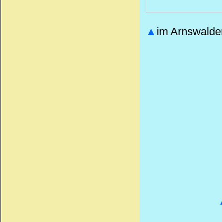
▲
im Arnswalder