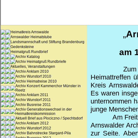
„
Ar
Heimatkreis Arnswalde
Arnswalder Heimatstube
Landsmannschaft und Stiftung Brandenburg
Gedenksteine
am 1
Heimatgruß Rundbrief
Archiv Katalog
Archiv Heimatgruß Rundbriefe
Aktuelles, Veranstaltungen
Zum 
Archiv Anklam 2010
Heimattreffen ü
Archiv Wunstorf 2010
Archiv Heimatreise 2010
Kreis Arnswal
Archiv Konzert Kammerchor Münster in
Reetz
Es waren insge
Archiv Anklam 2011
unternommen ha
Archiv Wunstorf 2011
Archiv Busreise 2011
junge Menschen
Archiv Generationswechsel in der
Heimatkreiskommission
Am Freit
Aktuell Brief aus Plociczno / Spechtsdorf
Archiv Anklam 2012
Arnswalder Arc
Archiv Wunstorf 2012
zur Seite. Abe
Archiv Bahnstrecke Stargard-Pila