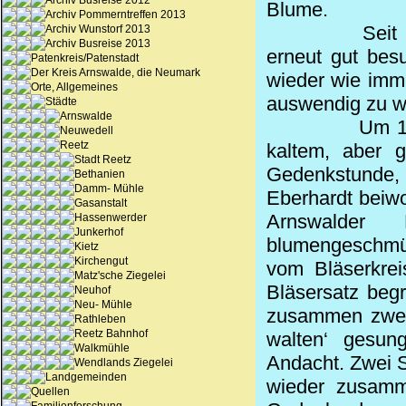
Archiv Busreise 2012
Blume.
Archiv Pommerntreffen 2013
Seit
Archiv Wunstorf 2013
Archiv Busreise 2013
erneut gut besu
Patenkreis/Patenstadt
Der Kreis Arnswalde, die Neumark
wieder wie imme
Orte, Allgemeines
auswendig zu wi
Städte
Arnswalde
Um 1
Neuwedell
Reetz
kaltem, aber g
Stadt Reetz
Gedenkstunde, 
Bethanien
Damm- Mühle
Eberhardt beiwo
Gasanstalt
Arnswalder 
Hassenwerder
Junkerhof
blumengeschmüc
Kietz
Kirchengut
vom Bläserkrei
Matz'sche Ziegelei
Bläsersatz beg
Neuhof
Neu- Mühle
zusammen zwei 
Rathleben
Reetz Bahnhof
walten‘ gesung
Walkmühle
Andacht. Zwei S
Wendlands Ziegelei
Landgemeinden
wieder zusamm
Quellen