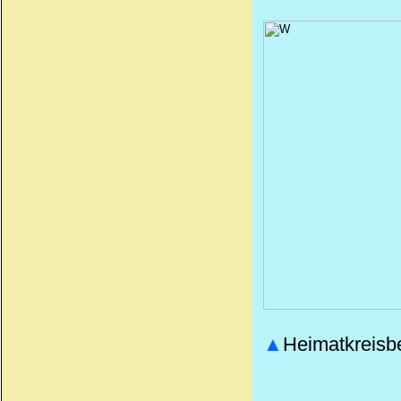
▲
Heimatkreisb