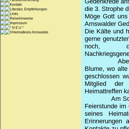
Gedenkrede ans
Familienforschung
Kontakt
die 3. Strophe 
Literatur, Empfehlungen
Links
Möge Gott uns 
Reisehinweise
Arnswalder Gede
Impressum
* N E U *
Die Kälte und 
©Heimatkreis Arnswalde
gerne genutzte
noch, d
Nachkriegsgene
Abe
Blume, wo alte
geschlossen w
Mitglied der
Heimattreffen k
Am So
Feierstunde im
seines Heimat
Erinnerungen 
Kontakte zu pfl