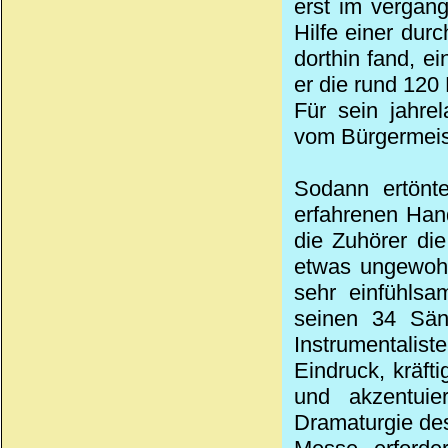
erst im verga
Hilfe einer dur
dorthin fand, e
er die rund 120
Für sein jahr
vom Bürgermeis
Sodann ertönt
erfahrenen Han
die Zuhörer die
etwas ungewohn
sehr einfühlsa
seinen 34 Sän
Instrumentalis
Eindruck, kräft
und akzentuie
Dramaturgie des