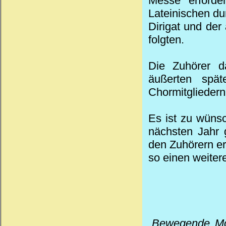
Messe erforde
Lateinischen du
Dirigat und de
folgten.
Die Zuhörer d
äußerten spät
Chormitgliedern
Es ist zu wüns
nächsten Jahr 
den Zuhörern er
so einen weiter
„Bewegende M