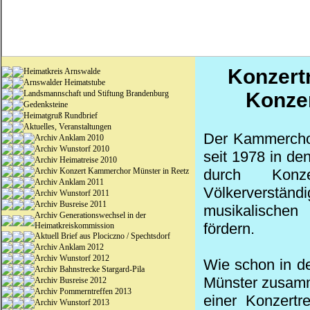
Konzert
Heimatkreis Arnswalde
Arnswalder Heimatstube
Landsmannschaft und Stiftung Brandenburg
Konzer
Gedenksteine
Heimatgruß Rundbrief
Aktuelles, Veranstaltungen
Der Kammerch
Archiv Anklam 2010
Archiv Wunstorf 2010
seit 1978 in d
Archiv Heimatreise 2010
Archiv Konzert Kammerchor Münster in Reetz
durch Konz
Archiv Anklam 2011
Völkerverständ
Archiv Wunstorf 2011
Archiv Busreise 2011
musikalischen
Archiv Generationswechsel in der
fördern.
Heimatkreiskommission
Aktuell Brief aus Plociczno / Spechtsdorf
Archiv Anklam 2012
Archiv Wunstorf 2012
Wie schon in 
Archiv Bahnstrecke Stargard-Pila
Münster zusamm
Archiv Busreise 2012
Archiv Pommerntreffen 2013
einer Konzertr
Archiv Wunstorf 2013