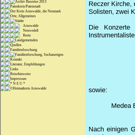
Archiv Busreise 2013
Reczer
Kirche, 
Patenkreis/Patenstadt
Solisten, zwei 
Der Kreis Arnswalde, die Neumark
Orte, Allgemeines
Städte
Arnswalde
Die Konzerte
Neuwedell
Instrumentaliste
Reetz
Landgemeinden
Quellen
Familienforschung
Familienforschung, Suchanzeigen
Kontakt
Literatur, Empfehlungen
Links
Reisehinweise
Impressum
* N E U *
©Heimatkreis Arnswalde
sowie:
Medea
Nach einigen G