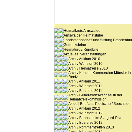
Heimatkreis Arnswalde
Arnswalder Heimatstube
Landsmannschaft und Stiftung Brandenbu
Gedenksteine
Heimatgruß Rundbrief
Aktuelles, Veranstaltungen
Archiv Anklam 2010
Archiv Wunstorf 2010
Archiv Heimatreise 2010
Archiv Konzert Kammerchor Münster in
Reetz
Archiv Anklam 2011
Archiv Wunstorf 2011
Archiv Busreise 2011
Archiv Generationswechsel in der
Heimatkreiskommission
Aktuell Brief aus Plociczno / Spechtsdor
Archiv Anklam 2012
Archiv Wunstorf 2012
Archiv Bahnstrecke Stargard-Pila
Archiv Busreise 2012
Archiv Pommerntreffen 2013