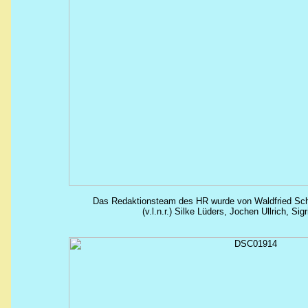
Das Redaktionsteam des HR wurde von
Waldfried
Schn
(v.l.n.r.) Silke Lüders, Jochen Ullrich, Sig