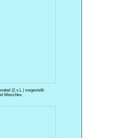
abel (2.v.L.) vorgestellt:
rid
Wieschke
.