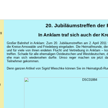
20. Jubiläumstreffen de
rg
In Anklam traf sich auch der K
Großer Bahnhof in Anklam: Zum 20. Jubiläumstreffen am 2. April 2011
die Kreise Arnswalde und Friedeberg eingeladen. Die Heimatfreunde, di
und für viele von ihnen endeten Flucht und Vertreibung in Anklam – ko
treffen. Schade für alle ehemaligen Ostdeutschen und Westdeutschen, d
ehe man sich wiedersehen durfte. Umso reger machen sie jetzt 
Teilnehmer gekommen.
Denn ganzen Artikel von Sigrid
Wieschke
können Sie im Heimatgruß-Rund
f