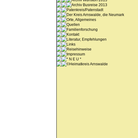
Archiv Wunstorf 2013
Archiv Busreise 2013
Patenkreis/Patenstadt
Der Kreis Arnswalde, die Neumark
Orte, Allgemeines
Quellen
Familienforschung
Kontakt
Literatur, Empfehlungen
Links
Reisehinweise
Impressum
* N E U *
©Heimatkreis Arnswalde