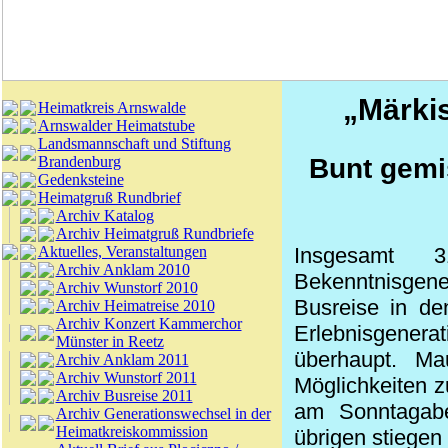
„Märkis
Heimatkreis Arnswalde
Arnswalder Heimatstube
Landsmannschaft und Stiftung
Brandenburg
Bunt gemi
Gedenksteine
Heimatgruß Rundbrief
Archiv Katalog
Archiv Heimatgruß Rundbriefe
Aktuelles, Veranstaltungen
Insgesamt 
Archiv Anklam 2010
Bekenntnisgene
Archiv Wunstorf 2010
Busreise in de
Archiv Heimatreise 2010
Archiv Konzert Kammerchor
Erlebnisgenera
Münster in Reetz
überhaupt. Ma
Archiv Anklam 2011
Archiv Wunstorf 2011
Möglichkeiten z
Archiv Busreise 2011
am Sonntagab
Archiv Generationswechsel in der
Heimatkreiskommission
übrigen stiegen