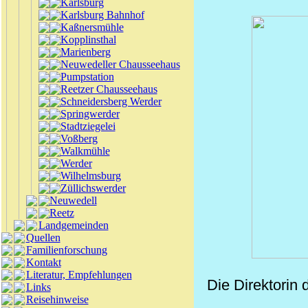
Karlsburg
Karlsburg Bahnhof
Kaßnersmühle
Kopplinsthal
Marienberg
Neuwedeller Chausseehaus
Pumpstation
Reetzer Chausseehaus
Schneidersberg Werder
Springwerder
Stadtziegelei
Voßberg
Walkmühle
Werder
Wilhelmsburg
Züllichswerder
Neuwedell
Reetz
Landgemeinden
Quellen
Familienforschung
Kontakt
Literatur, Empfehlungen
Die Direktorin
Links
Reisehinweise