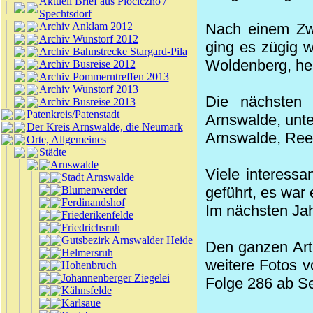
Aktuell Brief aus Plociczno /
Spechtsdorf
Archiv Anklam 2012
Nach einem Zw
Archiv Wunstorf 2012
ging es zügig w
Archiv Bahnstrecke Stargard-Pila
Woldenberg, h
Archiv Busreise 2012
Archiv Pommerntreffen 2013
Archiv Wunstorf 2013
Die nächsten 
Archiv Busreise 2013
Patenkreis/Patenstadt
Arnswalde, unte
Der Kreis Arnswalde, die Neumark
Arnswalde, Reet
Orte, Allgemeines
Städte
Arnswalde
Viele interessa
Stadt Arnswalde
Blumenwerder
geführt, es war
Ferdinandshof
Im nächsten Jah
Friederikenfelde
Friedrichsruh
Gutsbezirk Arnswalder Heide
Den ganzen Art
Helmersruh
weitere Fotos 
Hohenbruch
Johannenberger Ziegelei
Folge 286 ab Se
Kähnsfelde
Karlsaue