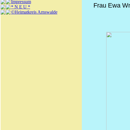
Impressum
Frau Ewa Wnu
* N E U *
©Heimatkreis Arnswalde