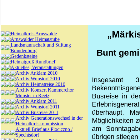
„Märkis
Heimatkreis Arnswalde
Arnswalder Heimatstube
Landsmannschaft und Stiftung
Brandenburg
Bunt gemi
Gedenksteine
Heimatgruß Rundbrief
Aktuelles, Veranstaltungen
Archiv Anklam 2010
Archiv Wunstorf 2010
Insgesamt 
Archiv Heimatreise 2010
Bekenntnisgene
Archiv Konzert Kammerchor
Busreise in de
Münster in Reetz
Archiv Anklam 2011
Erlebnisgenera
Archiv Wunstorf 2011
überhaupt. Ma
Archiv Busreise 2011
Archiv Generationswechsel in der
Möglichkeiten z
Heimatkreiskommission
am Sonntagab
Aktuell Brief aus Plociczno /
Spechtsdorf
übrigen stiegen