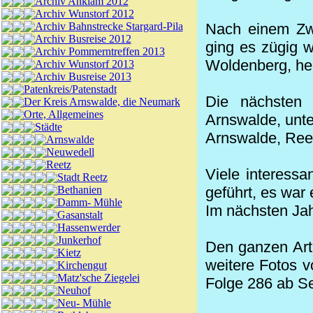
Archiv Anklam 2012
Archiv Wunstorf 2012
Archiv Bahnstrecke Stargard-Pila
Nach einem Zw
Archiv Busreise 2012
ging es zügig w
Archiv Pommerntreffen 2013
Woldenberg, h
Archiv Wunstorf 2013
Archiv Busreise 2013
Patenkreis/Patenstadt
Die nächsten 
Der Kreis Arnswalde, die Neumark
Orte, Allgemeines
Arnswalde, unte
Städte
Arnswalde, Reet
Arnswalde
Neuwedell
Reetz
Viele interessa
Stadt Reetz
Bethanien
geführt, es war
Damm- Mühle
Im nächsten Jah
Gasanstalt
Hassenwerder
Junkerhof
Den ganzen Art
Kietz
weitere Fotos 
Kirchengut
Matz'sche Ziegelei
Folge 286 ab Se
Neuhof
Neu- Mühle