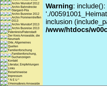
Archiv Wunstorf 2012
Warning
: include()
Archiv Bahnstrecke
Stargard-Pila
'./00591001_Heimatk
Archiv Busreise 2012
Archiv Pommerntreffen
inclusion (include_pa
2013
Archiv Wunstorf 2013
/www/htdocs/w00c
Archiv Busreise 2013
Patenkreis/Patenstadt
Der Kreis Arnswalde, die
Neumark
Orte, Allgemeines
Quellen
Familienforschung
Familienforschung,
Suchanzeigen
Kontakt
Literatur, Empfehlungen
Links
Reisehinweise
Impressum
* N E U *
©Heimatkreis Arnswalde