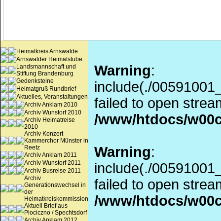
Heimatkreis Arnswalde
Arnswalder Heimatstube
Warning
:
Landsmannschaft und
Stiftung Brandenburg
Gedenksteine
include(./00591001
Heimatgruß Rundbrief
Aktuelles, Veranstaltungen
failed to open stream
Archiv Anklam 2010
Archiv Wunstorf 2010
/www/htdocs/w00c
Archiv Heimatreise
2010
Archiv Konzert
Kammerchor Münster in
Reetz
Warning
:
Archiv Anklam 2011
Archiv Wunstorf 2011
include(./00591001
Archiv Busreise 2011
Archiv
failed to open stream
Generationswechsel in
der
/www/htdocs/w00c
Heimatkreiskommission
Aktuell Brief aus
Plociczno / Spechtsdorf
Archiv Anklam 2012