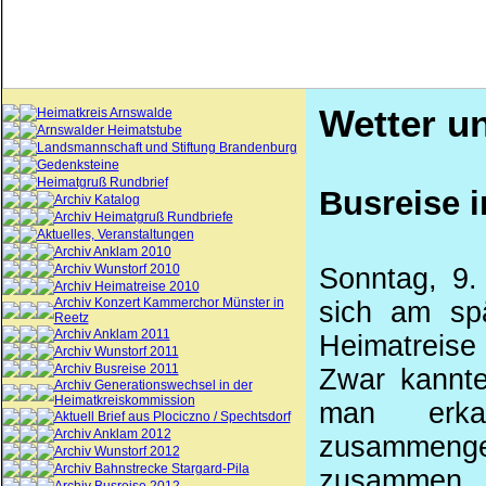
Wetter un
Heimatkreis Arnswalde
Arnswalder Heimatstube
Landsmannschaft und Stiftung Brandenburg
Gedenksteine
Heimatgruß Rundbrief
Busreise i
Archiv Katalog
Archiv Heimatgruß Rundbriefe
Aktuelles, Veranstaltungen
Archiv Anklam 2010
Archiv Wunstorf 2010
Sonntag, 9.
Archiv Heimatreise 2010
Archiv Konzert Kammerchor Münster in
sich am spä
Reetz
Archiv Anklam 2011
Heimatreise
Archiv Wunstorf 2011
Archiv Busreise 2011
Zwar kannte
Archiv Generationswechsel in der
Heimatkreiskommission
man erka
Aktuell Brief aus Plociczno / Spechtsdorf
Archiv Anklam 2012
zusammeng
Archiv Wunstorf 2012
Archiv Bahnstrecke Stargard-Pila
zusammen, u