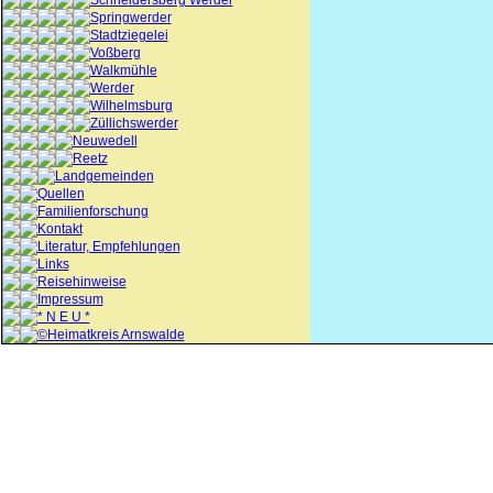
Schneidersberg Werder
Springwerder
Stadtziegelei
Voßberg
Walkmühle
Werder
Wilhelmsburg
Züllichswerder
Neuwedell
Reetz
Landgemeinden
Quellen
Familienforschung
Kontakt
Literatur, Empfehlungen
Links
Reisehinweise
Impressum
* N E U *
©Heimatkreis Arnswalde