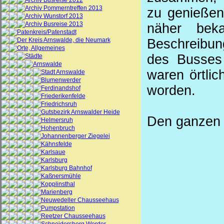
Archiv Busreise 2012
Archiv Pommerntreffen 2013
zu genießen
Archiv Wunstorf 2013
Archiv Busreise 2013
näher bek
Patenkreis/Patenstadt
Der Kreis Arnswalde, die Neumark
Beschreibun
Orte, Allgemeines
des Busses
Städte
Arnswalde
waren örtlic
Stadt Arnswalde
Blumenwerder
worden.
Ferdinandshof
Friederikenfelde
Friedrichsruh
Gutsbezirk Arnswalder Heide
Den ganzen B
Helmersruh
Hohenbruch
Johannenberger Ziegelei
Kähnsfelde
Karlsaue
Karlsburg
Karlsburg Bahnhof
Kaßnersmühle
Kopplinsthal
Marienberg
Neuwedeller Chausseehaus
Pumpstation
Reetzer Chausseehaus