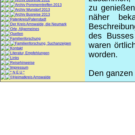
Archiv Busreise 2012
Archiv Pommerntreffen 2013
zu genießen
Archiv Wunstorf 2013
Archiv Busreise 2013
näher bek
Patenkreis/Patenstadt
Der Kreis Arnswalde, die Neumark
Beschreibun
Orte, Allgemeines
des Busses
Quellen
Familienforschung
waren örtlic
Familienforschung, Suchanzeigen
Kontakt
worden.
Literatur, Empfehlungen
Links
Reisehinweise
Impressum
Den ganzen B
* N E U *
©Heimatkreis Arnswalde