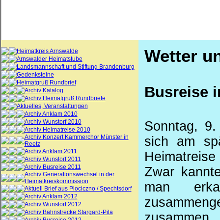
Wetter un
Heimatkreis Arnswalde
Arnswalder Heimatstube
Landsmannschaft und Stiftung Brandenburg
Gedenksteine
Heimatgruß Rundbrief
Busreise i
Archiv Katalog
Archiv Heimatgruß Rundbriefe
Aktuelles, Veranstaltungen
Archiv Anklam 2010
Archiv Wunstorf 2010
Sonntag, 9.
Archiv Heimatreise 2010
Archiv Konzert Kammerchor Münster in
sich am spä
Reetz
Archiv Anklam 2011
Heimatreise
Archiv Wunstorf 2011
Archiv Busreise 2011
Zwar kannte
Archiv Generationswechsel in der
Heimatkreiskommission
man erka
Aktuell Brief aus Plociczno / Spechtsdorf
Archiv Anklam 2012
zusammeng
Archiv Wunstorf 2012
Archiv Bahnstrecke Stargard-Pila
zusammen, u