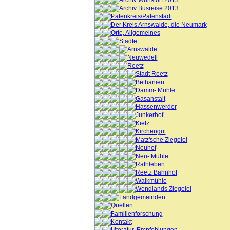
Archiv Wunstorf 2013
Archiv Busreise 2013
Patenkreis/Patenstadt
Der Kreis Arnswalde, die Neumark
Orte, Allgemeines
Städte
Arnswalde
Neuwedell
Reetz
Stadt Reetz
Bethanien
Damm- Mühle
Gasanstalt
Hassenwerder
Junkerhof
Kietz
Kirchengut
Matz'sche Ziegelei
Neuhof
Neu- Mühle
Rathleben
Reetz Bahnhof
Walkmühle
Wendlands Ziegelei
Landgemeinden
Quellen
Familienforschung
Kontakt