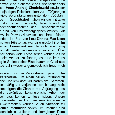
sen in den 30er Jahren aufgelassen und
l sowie eine Scherbe eines Aschenbechers
ell
, Herrn
Andrzej Chmielewski
sowie der
esjährigen Feierlichkeiten zum 700jährigen
viele Veranstaltungen unter dem 700-Jahr-
nes. In
Spechtsdorf
haben wir die Initiative
n dort ist nicht einfach, dadurch sind die
ederinbetriebnahme der Eisenbahnstrecke
e sind von uns weitergegeben worden. Mit
owy in Drawno/Neuwedell und ihrem Mann
undet, der Plan von Frau
Christa Mac Lean
rs von Fürstenau, war eine große Hilfe. Im
schen Freundeskreis
, der sich regelmäßig
ka
hält heute die Gruppe zusammen. Über
her schon viele Fotos sehen können- es ist
in die Heimat zu fahren, es sind immens
ag in Steinbuscher Eisenhammer, Glashütte
eses Jahr wieder angemeldet, ich freue mich
ergelegt und der Verstorbenen gedacht. Im
stenwalde, um einen neuen Vorstand zu
bel und ich) dort, wir hatten drei Stimmen.
nsmäßig zu verjüngen- ein bislang nicht
berechtigten die Chance zur Verjüngung des
 zukünftige kontinuierliche Arbeit der
soll dies keinen Einfluss haben. Unsere
on geworden, es kommen viele Anfragen zu
n weiterhelfen können. Auch Anfragen zu
thin stattfinden sollen. Im Internet sind
entlich aktuellerer und korrigierter Form