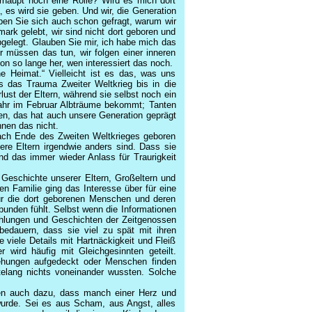
erhaupt noch eine Rolle? Wird es mich dort
 es wird sie geben. Und wir, die Generation
aben Sie sich auch schon gefragt, warum wir
mark gelebt, wir sind nicht dort geboren und
abgelegt. Glauben Sie mir, ich habe mich das
r müssen das tun, wir folgen einer inneren
n so lange her, wen interessiert das noch.
e Heimat.“ Vielleicht ist es das, was uns
ss das Trauma Zweiter Weltkrieg bis in die
lust der Eltern, während sie selbst noch ein
Jahr im Februar Albträume bekommt; Tanten
en, das hat auch unsere Generation geprägt
nen das nicht.
nach Ende des Zweiten Weltkrieges geboren
ere Eltern irgendwie anders sind. Dass sie
nd das immer wieder Anlass für Traurigkeit
Geschichte unserer Eltern, Großeltern und
n Familie ging das Interesse über für eine
für die dort geborenen Menschen und deren
nden fühlt. Selbst wenn die Informationen
ählungen und Geschichten der Zeitgenossen
edauern, dass sie viel zu spät mit ihren
 viele Details mit Hartnäckigkeit und Fleiß
wird häufig mit Gleichgesinnten geteilt.
ehungen aufgedeckt oder Menschen finden
ntelang nichts voneinander wussten. Solche
en auch dazu, dass manch einer Herz und
wurde. Sei es aus Scham, aus Angst, alles