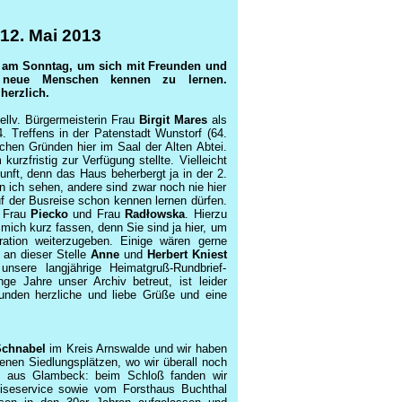
 12. Mai 2013
er am Sonntag, um sich mit Freunden und
 neue Menschen kennen zu lernen.
herzlich.
llv. Bürgermeisterin Frau
Birgit Mares
als
. Treffens in der Patenstadt Wunstorf (64.
schen Gründen hier im Saal der Alten Abtei.
rzfristig zur Verfügung stellte. Vielleicht
nft, denn das Haus beherbergt ja in der 2.
 ich sehen, andere sind zwar noch nie hier
uf der Busreise schon kennen lernen dürfen.
, Frau
Piecko
und Frau
Radłowska
. Hierzu
 mich kurz fassen, denn Sie sind ja hier, um
ation weiterzugeben. Einige wären gerne
an dieser Stelle
Anne
und
Herbert Kniest
sere langjährige Heimatgruß-Rundbrief-
ge Jahre unser Archiv betreut, ist leider
unden herzliche und liebe Grüße und eine
Schnabel
im Kreis Arnswalde und wir haben
enen Siedlungsplätzen, wo wir überall noch
B. aus Glambeck: beim Schloß fanden wir
seservice sowie vom Forsthaus Buchthal