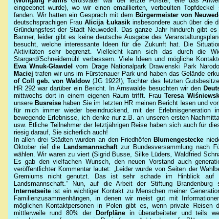
(
Wolfgang Palms
Großvater war der letzte Förster, ehe das Anwe
eingeebnet wurde), wo wir einen emaillierten, verbeulten Topfdecke
fanden. Wir hatten ein Gespräch mit dem
Bürgermeister von Neuwed
deutschsprachigen Frau
Alicija
Łukasik
insbesondere auch über die di
Gründungsfest der Stadt Neuwedell. Das ganze Jahr hindurch gibt es 
Banner, leider gibt es keine deutsche Ausgabe des Veranstaltungspla
besucht, welche interessante Ideen für die Zukunft hat. Die Situatio
Aktivitäten sehr begrenzt. Vielleicht kann sich das durch die Wi
Stargard/Schneidemühl verbessern. Viele Ideen und mögliche Kontakt
Ewa Wnuk-Gławdel
vom Drage Nationalpark Drawienski Park Narod
Maciej
trafen wir uns im Fürstenauer Park und haben das Gelände erk
of Coll geb. von
Waldow
(JG 1922!), Tochter des letzten Gutsbesitze
HR 292 war darüber ein Bericht. In Arnswalde besuchten wir den
Deut
mittwochs dort in einem eigenen Raum trifft. Frau
Teresa Wiśniews
unsere
Busreise
haben Sie im letzten HR meinen Bericht lesen und vor
für mich immer wieder beeindruckend, mit der Erlebnisgeneration 
bewegende Erlebnisse, ich denke nur z.B. an unseren ersten Nachmitt
usw. Etliche Teilnehmer der letztjährigen Reise haben sich auch für di
riesig darauf, Sie sicherlich auch!
In allen drei Städten wurden an den Friedhöfen
Blumengestecke
nied
Oktober rief die
Landsmannschaft
zur Bundesversammlung nach Für
wählen. Wir waren zu viert (Sigrid Busse, Silke Lüders, Waldfried Schna
Es gab den vielfachen Wunsch, den neuen Vorstand auch generatio
veröffentlichter Kommentar lautet: „Leider wurde von Seiten der Wahl
Gremiums nicht genutzt. Das ist sehr schade im Hinblick auf die
Landsmannschaft.“ Nun, auf die Arbeit der Stiftung Brandenburg 
Internetseite
ist ein wichtiger Kontakt zu Menschen meiner Generati
Familienzusammenhängen, in denen wir meist gut mit Informatione
möglichen Kontaktpersonen in Polen gibt es, wenn private Reisen dor
mittlerweile rund 80% der
Dorfpläne
in überarbeiteter und teils wes