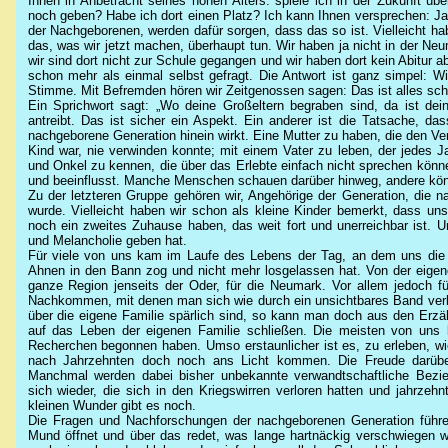
Ihnen in Anbetracht seines hohen Alters: spiele ich in der Zukunft üb
noch geben? Habe ich dort einen Platz? Ich kann Ihnen versprechen: Ja,
der Nachgeborenen, werden dafür sorgen, dass das so ist. Vielleicht h
das, was wir jetzt machen, überhaupt tun. Wir haben ja nicht in der Neu
wir sind dort nicht zur Schule gegangen und wir haben dort kein Abitur 
schon mehr als einmal selbst gefragt. Die Antwort ist ganz simpel: Wi
Stimme. Mit Befremden hören wir Zeitgenossen sagen: Das ist alles scho
Ein Sprichwort sagt: „Wo deine Großeltern begraben sind, da ist dein
antreibt. Das ist sicher ein Aspekt. Ein anderer ist die Tatsache, da
nachgeborene Generation hinein wirkt. Eine Mutter zu haben, die den Ver
Kind war, nie verwinden konnte; mit einem Vater zu leben, der jedes 
und Onkel zu kennen, die über das Erlebte einfach nicht sprechen könn
und beeinflusst. Manche Menschen schauen darüber hinweg, andere kön
Zu der letzteren Gruppe gehören wir, Angehörige der Generation, die 
wurde. Vielleicht haben wir schon als kleine Kinder bemerkt, dass uns
noch ein zweites Zuhause haben, das weit fort und unerreichbar ist. U
und Melancholie geben hat.
Für viele von uns kam im Laufe des Lebens der Tag, an dem uns die 
Ahnen in den Bann zog und nicht mehr losgelassen hat. Von der eigene
ganze Region jenseits der Oder, für die Neumark. Vor allem jedoch 
Nachkommen, mit denen man sich wie durch ein unsichtbares Band verbu
über die eigene Familie spärlich sind, so kann man doch aus den Erz
auf das Leben der eigenen Familie schließen. Die meisten von uns b
Recherchen begonnen haben. Umso erstaunlicher ist es, zu erleben, wie
nach Jahrzehnten doch noch ans Licht kommen. Die Freude darüber 
Manchmal werden dabei bisher unbekannte verwandtschaftliche Bezi
sich wieder, die sich in den Kriegswirren verloren hatten und jahrzeh
kleinen Wunder gibt es noch.
Die Fragen und Nachforschungen der nachgeborenen Generation führ
Mund öffnet und über das redet, was lange hartnäckig verschwiegen 