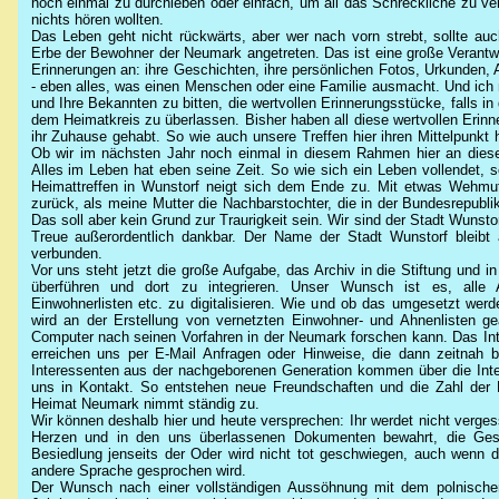
noch einmal zu durchleben oder einfach, um all das Schreckliche zu ve
nichts hören wollten.
Das Leben geht nicht rückwärts, aber wer nach vorn strebt, sollte a
Erbe der Bewohner der Neumark angetreten. Das ist eine große Verantwo
Erinnerungen an: ihre Geschichten, ihre persönlichen Fotos, Urkunden,
- eben alles, was einen Menschen oder eine Familie ausmacht. Und ich 
und Ihre Bekannten zu bitten, die wertvollen Erinnerungsstücke, falls in 
dem Heimatkreis zu überlassen. Bisher haben all diese wertvollen Erinn
ihr Zuhause gehabt. So wie auch unsere Treffen hier ihren Mittelpunkt 
Ob wir im nächsten Jahr noch einmal in diesem Rahmen hier an dieser 
Alles im Leben hat eben seine Zeit. So wie sich ein Leben vollendet, 
Heimattreffen in Wunstorf neigt sich dem Ende zu. Mit etwas Wehmut
zurück, als meine Mutter die Nachbarstochter, die in der Bundesrepubl
Das soll aber kein Grund zur Traurigkeit sein. Wir sind der Stadt Wunsto
Treue außerordentlich dankbar. Der Name der Stadt Wunstorf bleib
verbunden.
Vor uns steht jetzt die große Aufgabe, das Archiv in die Stiftung und
überführen und dort zu integrieren. Unser Wunsch ist es, alle A
Einwohnerlisten etc. zu digitalisieren. Wie und ob das umgesetzt werde
wird an der Erstellung von vernetzten Einwohner- und Ahnenlisten g
Computer nach seinen Vorfahren in der Neumark forschen kann. Das Intern
erreichen uns per E-Mail Anfragen oder Hinweise, die dann zeitnah 
Interessenten aus der nachgeborenen Generation kommen über die Inte
uns in Kontakt. So entstehen neue Freundschaften und die Zahl der 
Heimat Neumark nimmt ständig zu.
Wir können deshalb hier und heute versprechen: Ihr werdet nicht verge
Herzen und in den uns überlassenen Dokumenten bewahrt, die Gesc
Besiedlung jenseits der Oder wird nicht tot geschwiegen, auch wenn d
andere Sprache gesprochen wird.
Der Wunsch nach einer vollständigen Aussöhnung mit dem polnischen 