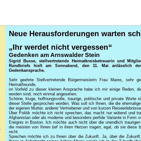
Neue Herausforderungen warten schon
„Ihr werdet nicht vergessen“
Gedenken am Arnswalder Stein
Sigrid Busse, stellvertretende Heimatkreisbetreuerin und Mitg
Rundbriefs hielt am Sonnabend, den 11. Mai anlässlich des
Gedenkansprache.
Sehr geehrte Stellvertretende Bürgermeisterin Frau Mares, sehr gee
Heimatfreunde,
im Vorfeld zu dieser kleinen Ansprache habe ich mir einige Reden, di
worden sind, noch einmal angesehen.
Schöne, kluge, hoffnungsvolle, traurige, politische und private Worte 
dieser Stelle gesprochen worden. Was soll ich Ihnen, die die ehemali
der eigenen Mutter, anderer Vertriebener und von kurzen Reiseerlebnissen
Über Politik möchte ich nicht sprechen, das macht nur wütend und tra
Afghanistan oder als moderne und besonders perfide Variante in Form von
Ereignis in Boston. Ich möchte auch nicht über die unendlich traurige
die meisten von Ihnen tief in ihren Herzen tragen, egal, ob sie diese
r
nicht.
Sprechen möchte ich zu Ihnen über die Zukunft. Ja, über die Zukunft.