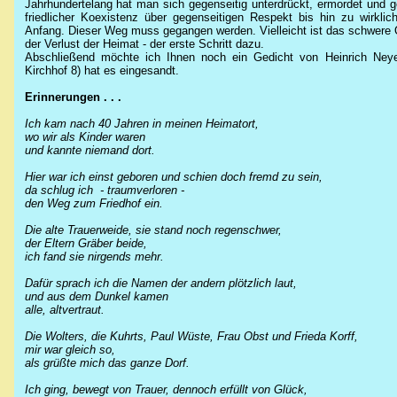
Jahrhundertelang hat man sich gegenseitig unterdrückt, ermordet und 
friedlicher Koexistenz über gegenseitigen Respekt bis hin zu wirkli
Anfang. Dieser Weg muss gegangen werden. Vielleicht ist das schwere O
der Verlust der Heimat - der erste Schritt dazu.
Abschließend möchte ich Ihnen noch ein Gedicht von Heinrich Neye
Kirchhof 8) hat es eingesandt.
Erinnerungen . . .
Ich kam nach 40 Jahren in meinen Heimatort,
wo wir als Kinder waren
und kannte niemand dort.
Hier war ich einst geboren und schien doch fremd zu sein,
da schlug ich - traumverloren -
den Weg zum Friedhof ein.
Die alte Trauerweide, sie stand noch regenschwer,
der Eltern Gräber beide,
ich fand sie nirgends mehr.
Dafür sprach ich die Namen der andern plötzlich laut,
und aus dem Dunkel kamen
alle, altvertraut.
Die Wolters, die Kuhrts, Paul Wüste, Frau Obst und Frieda Korff,
mir war gleich so,
als grüßte mich das ganze Dorf.
Ich ging, bewegt von Trauer, dennoch erfüllt von Glück,