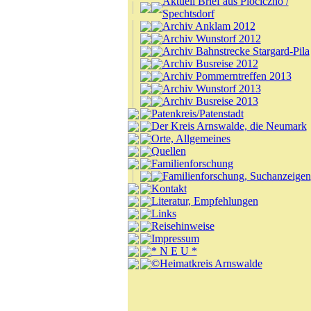
Aktuell Brief aus Plociczno /
Spechtsdorf
Archiv Anklam 2012
Archiv Wunstorf 2012
Archiv Bahnstrecke Stargard-Pila
Archiv Busreise 2012
Archiv Pommerntreffen 2013
Archiv Wunstorf 2013
Archiv Busreise 2013
Patenkreis/Patenstadt
Der Kreis Arnswalde, die Neumark
Orte, Allgemeines
Quellen
Familienforschung
Familienforschung, Suchanzeigen
Kontakt
Literatur, Empfehlungen
Links
Reisehinweise
Impressum
* N E U *
©Heimatkreis Arnswalde