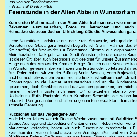
und von der Friedhofsmauer
sah ich voll Dank zurück.
Feierstunde in der Alten Abtei in Wunstorf am
Zum ersten Mal im Saal in der Alten Abtei traf man sich wie imm
Bekannten auszutauschen, Fotos zu betrachten und auch
Heimatkreisbetreuer Jochen Ullrich begrüßte die Anwesenden ganz 
Liebe Neumärker Landsleute aus dem Kreis Arnswalde, sehr geehrte ste
Vertreterin der Stadt, ganz herzlich begrüße ich Sie im Rahmen des 54
Kreistreffen) der Arnswalder zur Feierstunde. Diesmal aus organisatori
Mein herzlicher Dank geht an die Stadt Wunstorf, die uns diesen Raum ku
ist dieser Ort aber auch besonders gut geeignet für unsere Zusammenku
Etage auch das Arnswalder Zimmer. Einige für mich neue Besucher kann
in Wunstorf gewesen, aber wir haben uns letztes oder vorletztes Jahr a
Aus Polen haben wir von der Stiftung Bonin Besuch, Herrn
Majewski
nachher noch etwas mehr. Seien Sie alle herzlichst willkommen! Ich will
Erinnerungen an die Heimat auszutauschen und an die Kindergener
gekommen, doch Krankheiten sind dazwischen gekommen, ich möchte 
nennen, Herbert musste sich einer OP unterziehen, ebenso wie un
Redakteurin
Ruth Paetzold
. Auch
Kunibert Schmidt
, der schon lan
erkrankt. Den genannten und allen ungenannten erkrankten Heimatfre
schnelle Genesung!
Rückschau auf das vergangene Jahr
Ende
letzten Jahres war ich für eine Woche zusammen mit
Waldfried 
diverse Ausflüge und „Expeditionen“ unternommen. Neben vielen verfall
Mauerreste vorfanden, haben wir auch Fundstücke mitgebracht, z.
zwischen den Ruinen Bruchstücke von Vorratsgefäßen und vom Spei