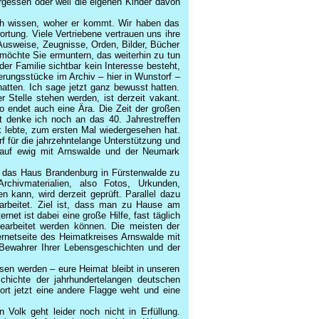
rgessen oder weil die eigenen Kinder davon
uch wissen, woher er kommt. Wir haben das
rtung. Viele Vertriebene vertrauen uns ihre
 Ausweise, Zeugnisse, Orden, Bilder, Bücher
möchte Sie ermuntern, das weiterhin zu tun
der Familie sichtbar kein Interesse besteht,
erungsstücke im Archiv – hier in Wunstorf –
hatten. Ich sage jetzt ganz bewusst hatten.
Stelle stehen werden, ist derzeit vakant.
so endet auch eine Ära. Die Zeit der großen
 denke ich noch an das 40. Jahrestreffen
ik lebte, zum ersten Mal wiedergesehen hat.
rf für die jahrzehntelange Unterstützung und
t auf ewig mit Arnswalde und der Neumark
 in das Haus Brandenburg in Fürstenwalde zu
rchivmaterialien, also Fotos, Urkunden,
n kann, wird derzeit geprüft. Parallel dazu
earbeitet. Ziel ist, dass man zu Hause am
et ist dabei eine große Hilfe, fast täglich
bearbeitet werden können. Die meisten der
rnetseite des Heimatkreises Arnswalde mit
Bewahrer Ihrer Lebensgeschichten und der
ssen werden – eure Heimat bleibt in unseren
hichte der jahrhundertelangen deutschen
ort jetzt eine andere Flagge weht und eine
Volk geht leider noch nicht in Erfüllung.