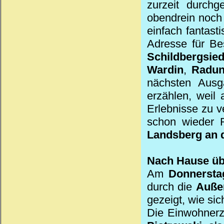
zurzeit durch
obendrein noch 
einfach fantast
Adresse für Be
Schildbergsie
Wardin
,
Radu
nächsten Aus
erzählen, weil
Erlebnisse zu 
schon wieder R
Landsberg an 
Nach Hause üb
Am
Donnersta
durch die
Auße
gezeigt, wie sic
Die Einwohnerz