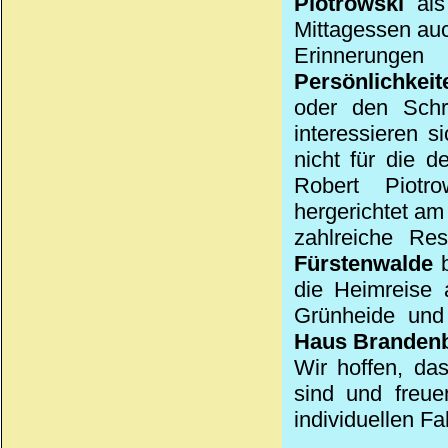
Piotrowski
als 
Mittagessen au
Erinnerunge
Persönlichkeit
oder den Schri
interessieren 
nicht für die 
Robert Piotro
hergerichtet a
zahlreiche Re
Fürstenwalde
b
die Heimreise 
Grünheide und 
Haus Branden
Wir hoffen, da
sind und freue
individuellen F