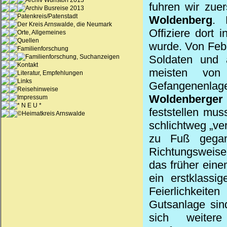
Archiv Wunstorf 2013
fuhren wir zue
Archiv Busreise 2013
Patenkreis/Patenstadt
Woldenberg
. 
Der Kreis Arnswalde, die Neumark
Offiziere dort 
Orte, Allgemeines
Quellen
wurde. Von Feb
Familienforschung
Familienforschung, Suchanzeigen
Soldaten und a
Kontakt
meisten von
Literatur, Empfehlungen
Links
Gefangenenlage
Reisehinweise
Woldenberger
Impressum
* N E U *
feststellen mu
©Heimatkreis Arnswalde
schlichtweg „ve
zu Fuß gegan
Richtungsweise
das früher ein
ein erstklassi
Feierlichkeit
Gutsanlage sind
sich weitere