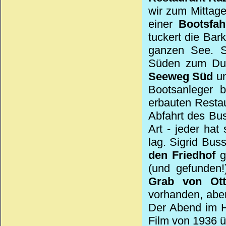
wir zum Mittag
einer
Bootsfa
tuckert die Bar
ganzen See. S
Süden zum Du
Seeweg Süd
u
Bootsanleger 
erbauten Resta
Abfahrt des Bus
Art - jeder ha
lag. Sigrid Bus
den Friedhof
ge
(und gefunden!
Grab von Ot
vorhanden, aber
Der Abend im Ho
Film von 1936 ü