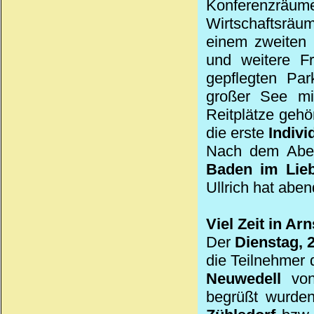
Konferenzräu
Wirtschaftsräu
einem zweiten 
und weitere Fr
gepflegten Par
großer See mi
Reitplätze geh
die erste
Indiv
Nach dem Aben
Baden im Lie
Ullrich hat abe
Viel Zeit in Ar
Der
Dienstag, 
die Teilnehmer
Neuwedell
vo
begrüßt wurde