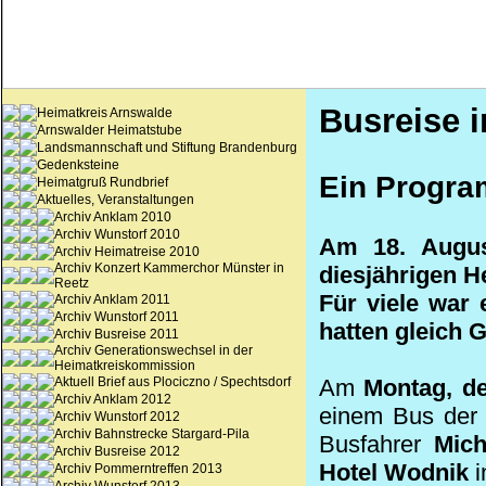
Busreise i
Heimatkreis Arnswalde
Arnswalder Heimatstube
Landsmannschaft und Stiftung Brandenburg
Gedenksteine
Ein Program
Heimatgruß Rundbrief
Aktuelles, Veranstaltungen
Archiv Anklam 2010
Archiv Wunstorf 2010
Am 18. Augus
Archiv Heimatreise 2010
Archiv Konzert Kammerchor Münster in
diesjährigen H
Reetz
Für viele war
Archiv Anklam 2011
Archiv Wunstorf 2011
hatten gleich 
Archiv Busreise 2011
Archiv Generationswechsel in der
Heimatkreiskommission
Aktuell Brief aus Plociczno / Spechtsdorf
Am
Montag, d
Archiv Anklam 2012
einem Bus de
Archiv Wunstorf 2012
Archiv Bahnstrecke Stargard-Pila
Busfahrer
Mich
Archiv Busreise 2012
Hotel Wodnik
i
Archiv Pommerntreffen 2013