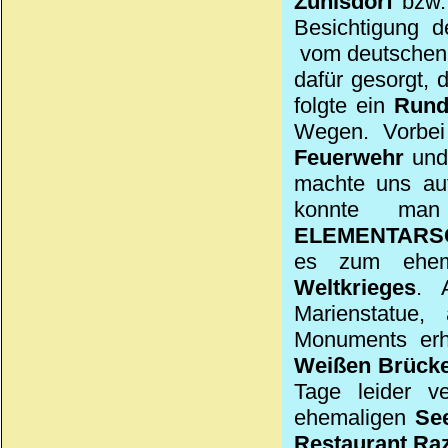
Zühlsdorf
bzw.
Besichtigung 
vom deutschen 
dafür gesorgt, 
folgte ein
Rund
Wegen. Vorb
Feuerwehr
und
machte uns auf
konnte ma
ELEMENTARS
es zum ehe
Weltkrieges
. 
Marienstatue,
Monuments erha
Weißen Brücke
Tage leider v
ehemaligen
Se
Restaurant R