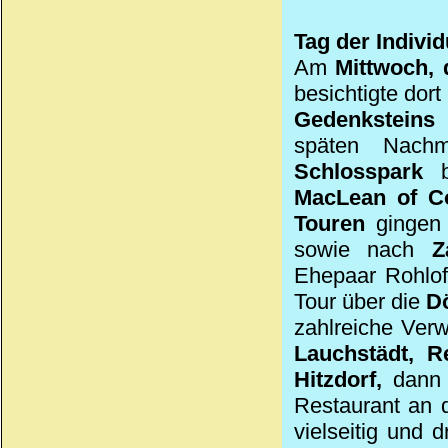
Tag der Indivi
Am
Mittwoch, 
besichtigte dor
Gedenksteins
späten Nach
Schlosspark
be
MacLean
of C
Touren
gingen
sowie nach
Z
Ehepaar Rohlof
Tour über die
D
zahlreiche Verw
Lauchstädt, Re
Hitzdorf,
dann
Restaurant an d
vielseitig und 