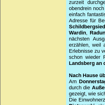
zurzeit durch
obendrein noch 
einfach fantast
Adresse für Be
Schildbergsie
Wardin
,
Radu
nächsten Aus
erzählen, weil
Erlebnisse zu 
schon wieder R
Landsberg an 
Nach Hause üb
Am
Donnersta
durch die
Auße
gezeigt, wie sic
Die Einwohnerz