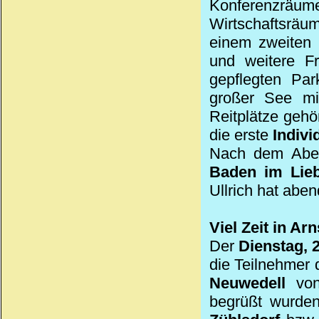
Konferenzräu
Wirtschaftsräu
einem zweiten 
und weitere Fr
gepflegten Par
großer See mi
Reitplätze geh
die erste
Indiv
Nach dem Aben
Baden im Lie
Ullrich hat abe
Viel Zeit in Ar
Der
Dienstag, 
die Teilnehmer
Neuwedell
vo
begrüßt wurde