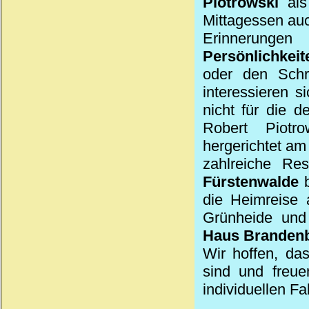
Piotrowski
als 
Mittagessen au
Erinnerunge
Persönlichkeit
oder den Schri
interessieren 
nicht für die 
Robert Piotro
hergerichtet a
zahlreiche Re
Fürstenwalde
b
die Heimreise 
Grünheide und 
Haus Branden
Wir hoffen, da
sind und freue
individuellen F