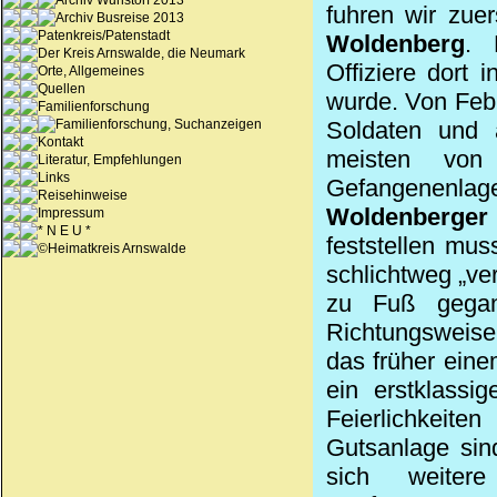
Archiv Wunstorf 2013
fuhren wir zue
Archiv Busreise 2013
Patenkreis/Patenstadt
Woldenberg
. 
Der Kreis Arnswalde, die Neumark
Offiziere dort 
Orte, Allgemeines
Quellen
wurde. Von Feb
Familienforschung
Familienforschung, Suchanzeigen
Soldaten und a
Kontakt
meisten von
Literatur, Empfehlungen
Links
Gefangenenlage
Reisehinweise
Woldenberger
Impressum
* N E U *
feststellen mu
©Heimatkreis Arnswalde
schlichtweg „ve
zu Fuß gegan
Richtungsweise
das früher ein
ein erstklassi
Feierlichkeit
Gutsanlage sind
sich weitere