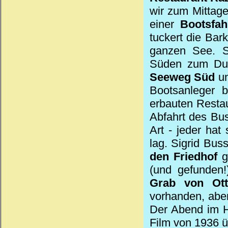
wir zum Mittag
einer
Bootsfa
tuckert die Bar
ganzen See. S
Süden zum Du
Seeweg Süd
u
Bootsanleger 
erbauten Resta
Abfahrt des Bus
Art - jeder ha
lag. Sigrid Bus
den Friedhof
ge
(und gefunden!
Grab von Ot
vorhanden, aber
Der Abend im Ho
Film von 1936 ü