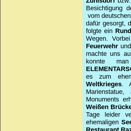
Zühlsdorf
bzw.
Besichtigung 
vom deutschen 
dafür gesorgt, 
folgte ein
Rund
Wegen. Vorb
Feuerwehr
und
machte uns auf
konnte ma
ELEMENTARS
es zum ehe
Weltkrieges
. 
Marienstatue,
Monuments erha
Weißen Brücke
Tage leider v
ehemaligen
Se
Restaurant R