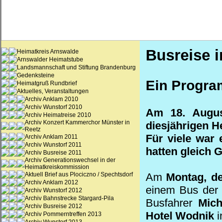
Busreise i
Heimatkreis Arnswalde
Arnswalder Heimatstube
Landsmannschaft und Stiftung Brandenburg
Gedenksteine
Ein Program
Heimatgruß Rundbrief
Aktuelles, Veranstaltungen
Archiv Anklam 2010
Archiv Wunstorf 2010
Am 18. Augus
Archiv Heimatreise 2010
Archiv Konzert Kammerchor Münster in
diesjährigen H
Reetz
Für viele war
Archiv Anklam 2011
Archiv Wunstorf 2011
hatten gleich 
Archiv Busreise 2011
Archiv Generationswechsel in der
Heimatkreiskommission
Aktuell Brief aus Plociczno / Spechtsdorf
Am
Montag, d
Archiv Anklam 2012
einem Bus de
Archiv Wunstorf 2012
Archiv Bahnstrecke Stargard-Pila
Busfahrer
Mich
Archiv Busreise 2012
Hotel Wodnik
i
Archiv Pommerntreffen 2013