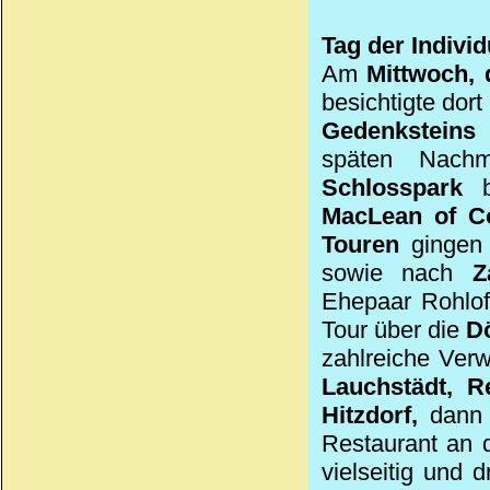
Tag der Indivi
Am
Mittwoch, 
besichtigte dor
Gedenksteins
späten Nach
Schlosspark
be
MacLean
of C
Touren
gingen
sowie nach
Z
Ehepaar Rohlof
Tour über die
D
zahlreiche Verw
Lauchstädt, Re
Hitzdorf,
dann
Restaurant an d
vielseitig und 