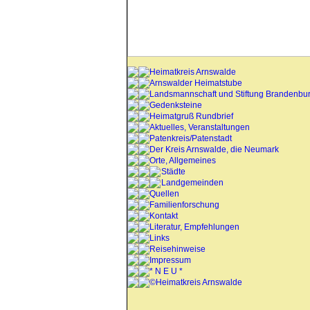
Heimatkreis Arnswalde
Arnswalder Heimatstube
Landsmannschaft und Stiftung Brandenbu
Gedenksteine
Heimatgruß Rundbrief
Aktuelles, Veranstaltungen
Patenkreis/Patenstadt
Der Kreis Arnswalde, die Neumark
Orte, Allgemeines
Städte
Landgemeinden
Quellen
Familienforschung
Kontakt
Literatur, Empfehlungen
Links
Reisehinweise
Impressum
* N E U *
©Heimatkreis Arnswalde