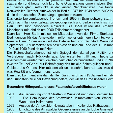
stattfanden und heute noch kirchliche Organisationsformen haben. Bei 
ein bevorzugter Treffpunkt in der ersten Nachkriegszeit. So fand
Neuwedeller
, Reetzer, Arnswalder in Berlin 1947 bis 1949 statt. Auße
die in der russischen Zone hängen geblieben waren.
Das erste kreisumfassende Treffen fand 1950 in Braunschweig statt. 
1952 nach Hannover gelegt, wo geographisch und verkehrstechnisch g
Herr Fritz Jung besonders einsetzte. Bis 1959 wurde das Arnswa
Maschpark
mit jährlich um 2000 Teilnehmern fortgesetzt.
Dann kam Herr Sanft mit seinen Mitarbeitern von der Firma
Starkos
Bedingungen für das Arnswalder Treffen weiter optimieren konnte, vor
Neustadt am Rübenberge und die Patenschaft von der Stadt Wunstorf
September 1959 demokratisch beschlossen und am Tage des 1. Heimatkr
19. Juni 1960 feierlich ratifiziert.
Die
Patenschaftsurkunde
ist ein Spiegel der damaligen Politik un
Vertriebenen nach Rückkehr aus. Der erste Teil trifft auch heute 
übernommen wurden zum Zeichen herzlicher Verbundenheit und zur Pfleg
zweiten Teil heißt es: zur Bekräftigung des für alle Zeiten gültigen un
Gebiete des Ostens. Hier müssen wir uns beschränken auf das, was di
was Realität und Vernunft uns raten.
Damit, so kommentierte damals Herr Sanft, wird nach 15 Jahren Heimat-
der Grundstein zu einer Beziehung gelegt, der wir das Erbe unserer Hei
Besondere Höhepunkte dieses
Patenschaftsverhältnisses
waren:
1961
die Benennung von 3 Straßen in Wunstorf nach den Städten: Ar
1962
Die Herausgabe der Arnswalder Heimatblätter von Walte
Wunstorfer
Heimatverein.
1963
Ausbau der Arnswalder Heimatstube im Keller des Rathauses.
1965
Errichtung des Arnswalder Gedenksteines an der Ecke Arnswald