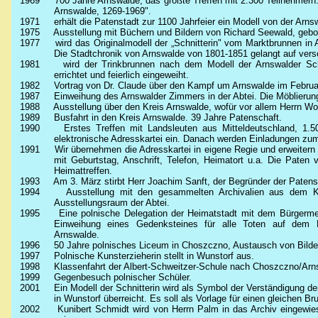
1969
700 Jahre Arnswalde, das größte Treffen mit 2.300 Teilnehmer
Arnswalde, 1269-1969".
1971
erhält die Patenstadt zur 1100 Jahrfeier ein Modell von der Arn
1975
Ausstellung mit Büchern und Bildern von Richard Seewald, gebo
1977
wird das Originalmodell der „Schnitterin" vom Marktbrunnen in
Die Stadtchronik von Arnswalde von 1801-1851 gelangt auf ver
1981
wird der Trinkbrunnen nach dem Modell der Arnswalder Sch
errichtet und feierlich eingeweiht.
1982
Vortrag von Dr. Claude über den Kampf um Arnswalde im Februa
1987
Einweihung des Arnswalder Zimmers in der Abtei. Die Möblierung
1988
Ausstellung über den Kreis Arnswalde, wofür vor allem Herrn Wo
1989
Busfahrt in den Kreis Arnswalde. 39 Jahre Patenschaft.
1990
Erstes Treffen mit Landsleuten aus Mitteldeutschland, 1.50
elektronische Adresskartei ein. Danach werden Einladungen zum
1991
Wir übernehmen die Adresskartei in eigene Regie und erweiter
mit Geburtstag, Anschrift, Telefon, Heimatort u.a. Die Paten
Heimattreffen.
1993
Am 3. März stirbt Herr Joachim Sanft, der Begründer der Patensc
1994
Ausstellung mit den gesammelten Archiva­lien aus dem 
Ausstellungsraum der Abtei.
1995
Eine polnische Delegation der Heimatstadt mit dem Bürgerme
Einweihung eines Gedenksteines für alle Toten auf dem 
Arnswalde.
1996
50 Jahre polnisches
Liceum
in Choszczno, Austausch von Bilde
1997
Polnische Kunsterzieherin stellt in Wunstorf aus.
1998
Klassenfahrt der Albert-Schweitzer-Schule nach Choszczno/Arn
1999
Gegenbesuch polnischer Schüler.
2001
Ein Modell der Schnitterin wird als Symbol der Verständigung 
in Wunstorf überreicht. Es soll als Vorlage für einen gleichen 
2002
Kunibert Schmidt wird von Herrn Palm in das Archiv eingewiese