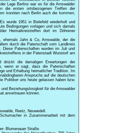
der Lage Berlins war es für die Arnswalder
en die ersten ortsbezogenen Treffen der
rdem konnten nach Berlin auch die kommen,
Es wurde 1951 in Bielefeld wiederholt und
ute Bedingungen vorlagen und sich damals
lder Heimatkreistreffen dort im
Döhrener
a
, ehemals Jahn & Co, Arnswalde, der die
 allem durch die Patenschaft vom Landkreis
. Diese Patenschaften wurden im Juli und
eistreffens in der Patenstadt Wunstorf am
d drückt die damaligen Erwartungen der
zu, wenn er sagt, dass die Patenschaften
e und Erhaltung heimatlicher Tradition. Im
d unabdingbaren Anspruchs auf die deutschen
e Politiker uns heute gelassen haben bzw.
 und Beziehungslosigkeit für die Arnswalder
mat anvertrauen können.
nswalde, Reetz, Neuwedell.
r Schumacher in Zusammenarbeit mit dem
er- Blumenauer Straße.