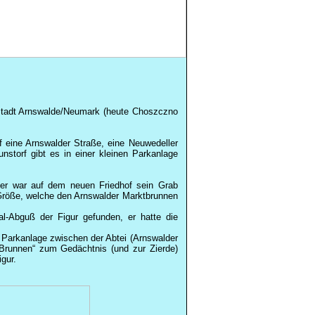
 Stadt Arnswalde/Neumark (heute Choszczno
f eine Arnswalder Straße, eine
Neuwedeller
nstorf gibt es in einer kleinen Parkanlage
ier war auf dem neuen Friedhof sein Grab
r Größe, welche den Arnswalder Marktbrunnen
l-
Abguß
der Figur gefunden, er hatte die
er Parkanlage zwischen der Abtei (Arnswalder
 Brunnen“ zum Gedächtnis (und zur Zierde)
gur.