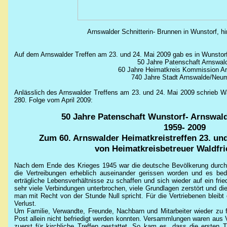
Arnswalder Schnitterin- Brunnen in Wunstorf, hin
Auf dem Arnswalder Treffen am 23. und 24. Mai 2009 gab es in Wunstorf 
50 Jahre Patenschaft Arnswal
60 Jahre Heimatkreis Kommission A
740 Jahre Stadt Arnswalde/Neu
Anlässlich des Arnswalder Treffens am 23. und 24. Mai 2009 schrieb
Wa
280. Folge vom April 2009:
50 Jahre Patenschaft Wunstorf- Arnswal
1959- 2009
Zum 60. Arnswalder Heimatkreistreffen 23. und
von Heimatkreisbetreuer
Waldfri
Nach dem Ende des Krieges 1945 war die deutsche Bevölkerung durch
die Vertreibungen erheblich auseinander gerissen worden und es be
erträgliche Lebensverhältnisse zu schaffen und sich wieder auf ein fri
sehr viele Verbindungen unterbrochen, viele Grundlagen zerstört und d
man mit Recht von der Stunde Null spricht. Für die Vertriebenen bleibt
Verlust.
Um Familie, Verwandte, Freunde, Nachbarn und Mitarbeiter wieder zu f
Post allein nicht befriedigt werden konnten. Versammlungen waren aus
zuerst für kirchliche Treffen gestattet. So kam es, dass die ersten T