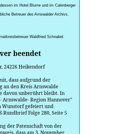
attdessen im Hotel Blume und im
Calenberger
liche Betreuer des Arnswalder Archivs.
matkreisbetreuer
Waldfried
Schnabel:
ver beendet
r, 24226
Heikendorf
mit, dass aufgrund der
g an den Kreis Arnswalde
he davon unberührt bleibt. In
f- Arnswalde- Region Hannover"
n Wunstorf gefeiert und
Rundbrief Folge 280, Seite 5
ng der Patenschaft von der
inweis, dass am 3. November