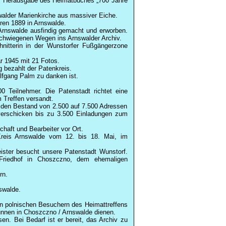
n. Herausgabe des Heimatbuches „700 Jahre
swalder Marienkirche aus massiver Eiche.
ren 1889 in Arnswalde.
 Arnswalde ausfindig gemacht und erworben.
schwiegenen Wegen ins Arnswalder Archiv.
nitterin in der
Wunstorfer
Fußgängerzone
r 1945 mit 21 Fotos.
 bezahlt der Patenkreis.
lfgang Palm zu danken ist.
0 Teilnehmer. Die Patenstadt richtet eine
 Treffen versandt.
n den Bestand von 2.500 auf 7.500 Adressen
 verschicken bis zu 3.500 Einladungen zum
haft und Bearbeiter vor Ort.
Kreis Arnswalde vom 12. bis 18. Mai, im
ister besucht unsere Patenstadt Wunstorf.
Friedhof in Choszczno, dem ehemaligen
rn.
swalde.
den polnischen Besuchern des Heimattreffens
Brunnen in Choszczno / Arnswalde dienen.
n. Bei Bedarf ist er bereit, das Archiv zu