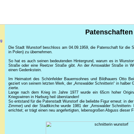
Patenschaften
rg
Die Stadt Wunstorf beschloss am 04.09.1959, die Patenschaft für die
in Polen) zu übernehmen.
So hat es auch seinen bedeutenden Hintergrund, warum es in Wunstor
Straße oder eine Reetzer Straße gibt. An der Arnswalder Straße in Wu
einen Gedenkstein.
Im Heimatort des Schönfelder Bauernsohnes und Bildhauers Otto Be
geziert von seinem letzten Werk, der „Arnswalder Schnitterin“ in halbe
zierte.
Lange nach dem Krieg im Jahre 1977 wurde ein 65cm hoher Origina
Kriegswirren in Harburg heil überstanden!
So entstand für die Patenstadt Wunstorf die beliebte Figur erneut: in d
Zimmer) und der Stadtkirche wurde 1981 der „Arnswalder Schnitterin-
errichtet; er trägt einen neu angefertigten, lebensgroßen Abguss dieser Fi