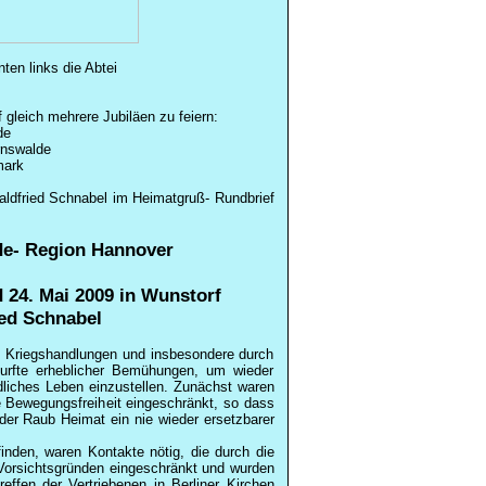
ten links die Abtei
gleich mehrere Jubiläen zu feiern:
de
rnswalde
mark
ldfried
Schnabel im Heimatgruß- Rundbrief
de- Region Hannover
 24. Mai 2009 in Wunstorf
ed
Schnabel
 Kriegshandlungen und insbesondere durch
durfte erheblicher Bemühungen, um wieder
edliches Leben einzustellen. Zunächst waren
ie Bewegungsfreiheit eingeschränkt, so dass
 der Raub Heimat ein nie wieder ersetzbarer
inden, waren Kontakte nötig, die durch die
 Vorsichtsgründen eingeschränkt und wurden
reffen der Vertriebenen in Berliner Kirchen