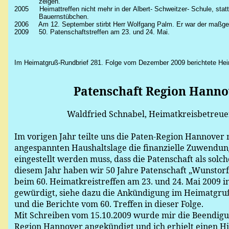
zeigen.
2005
Heimattreffen nicht mehr in der Albert- Schweitzer- Schule, st
Bauernstübchen.
2006
Am 12. September stirbt Herr Wolfgang Palm. Er war der maßgeb
2009
50.
Patenschaftstreffen
am 23. und 24. Mai.
Im Heimatgruß-Rundbrief 281. Folge vom Dezember 2009 berichtete Hei
Patenschaft Region Hanno
Waldfried
Schnabel, Heimatkreisbetreue
Im vorigen Jahr teilte uns die Paten-Region Hannover 
angespannten Haushaltslage die finanzielle Zuwendun
eingestellt werden muss, dass die Patenschaft als solc
diesem Jahr haben wir 50 Jahre Patenschaft „Wunstor
beim 60. Heimatkreistreffen am 23. und 24. Mai 2009 i
gewürdigt, siehe dazu die Ankündigung im Heimatgruß-
und die Berichte vom 60. Treffen in dieser Folge.
Mit Schreiben vom 15.10.2009 wurde mir die Beendigu
Region Hannover angekündigt und ich erhielt einen H