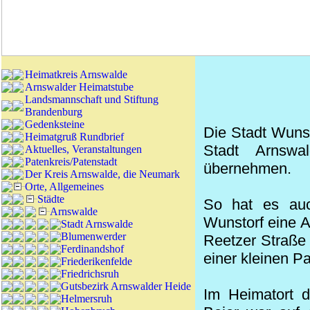
Heimatkreis Arnswalde
Arnswalder Heimatstube
Landsmannschaft und Stiftung
Brandenburg
Gedenksteine
Die Stadt Wunst
Heimatgruß Rundbrief
Stadt Arnswa
Aktuelles, Veranstaltungen
Patenkreis/Patenstadt
übernehmen.
Der Kreis Arnswalde, die Neumark
Orte, Allgemeines
Städte
So hat es auc
Arnswalde
Wunstorf eine 
Stadt Arnswalde
Blumenwerder
Reetzer Straße 
Ferdinandshof
einer kleinen P
Friederikenfelde
Friedrichsruh
Gutsbezirk Arnswalder Heide
Im Heimatort d
Helmersruh