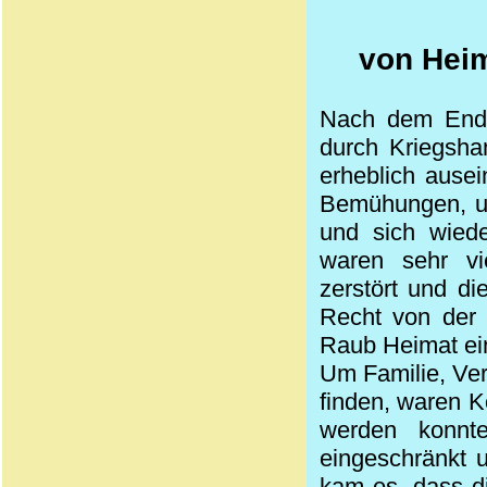
von Heim
Nach dem Ende
durch Kriegsha
erheblich ause
Bemühungen, um
und sich wiede
waren sehr vi
zerstört und d
Recht von der S
Raub Heimat ein
Um Familie, Ver
finden, waren Ko
werden konnt
eingeschränkt u
kam es, dass di