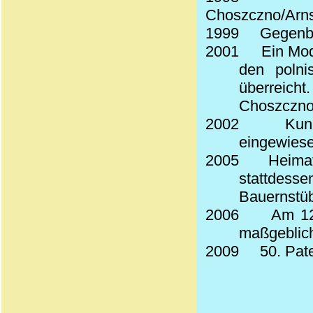
Choszczno/Arn
1999
Gegenbe
2001
Ein Mod
den polni
überreicht
Choszczno 
2002
Kun
eingewiesen
2005
Heimat
stattd
Bauernstü
2006
Am 12
maßgeblich
2009
50.
Pate