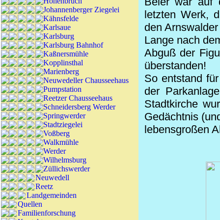
Beier war auf 
Hohenbruch
Johannenberger Ziegelei
letzten Werk, d
Kähnsfelde
den Arnswalder 
Karlsaue
Karlsburg
Lange nach dem
Karlsburg Bahnhof
Abguß
der Figur
Kaßnersmühle
Kopplinsthal
überstanden!
Marienberg
So entstand für
Neuwedeller Chausseehaus
Pumpstation
der Parkanlage
Reetzer Chausseehaus
Stadtkirche wu
Schneidersberg Werder
Gedächtnis (und 
Springwerder
Stadtziegelei
lebensgroßen Ab
Voßberg
Walkmühle
Werder
Wilhelmsburg
Züllichswerder
Neuwedell
Reetz
Landgemeinden
Quellen
Familienforschung