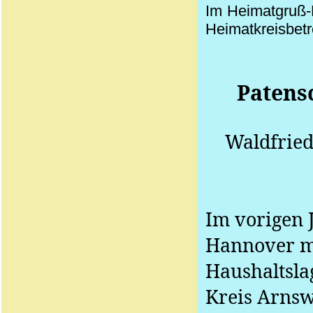
Im Heimatgruß-
Heimatkreisbet
Patens
Waldfrie
Im vorigen J
Hannover mi
Haushaltsla
Kreis Arnsw