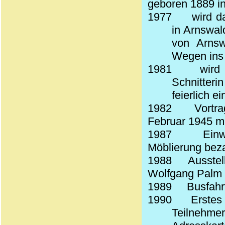
geboren 1889 i
1977
wird d
in Arnswal
von Arnsw
Wegen ins 
1981
wird
Schnitter
feierlich e
1982
Vortr
Februar 1945 mi
1987
Einw
Möblierung beza
1988
Ausstel
Wolfgang Palm z
1989
Busfahr
1990
Erstes
Teilnehme