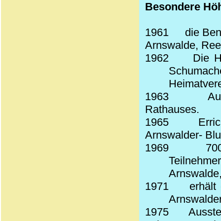
Besondere Hö
1961
die Ben
Arnswalde, Ree
1962
Die H
Schumac
Heimatvere
1963
Au
Rathauses.
1965
Erri
Arnswalder- Bl
1969
70
Teilnehm
Arnswalde,
1971
erhält
Arnswalder
1975
Ausste