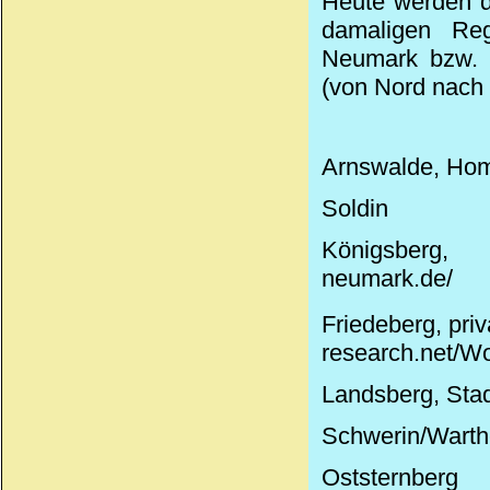
Heute werden d
damaligen Reg
Neumark bzw. O
(von Nord nach 
Arnswalde, Hom
Soldin
Königsberg, 
neumark.de/
Friedeberg,
pri
research.net/W
Landsberg, Sta
Schwerin/Warth
Oststernberg