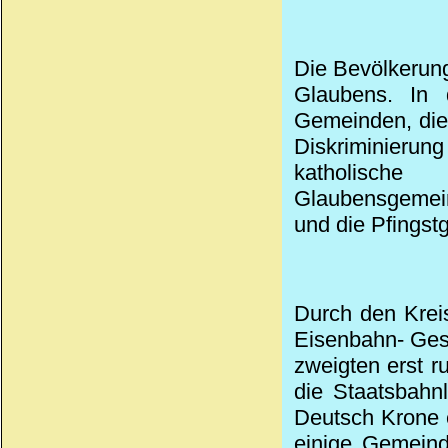
Die Bevölkerun
Glaubens. In 
Gemeinden, die
Diskriminierung
katholisch
Glaubensgemeins
und die Pfingst
Durch den Kreis
Eisenbahn- Gese
zweigten erst 
die Staatsbahn
Deutsch Krone e
einige Gemeind