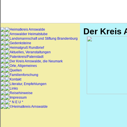
Der Kreis
Heimatkreis Arnswalde
Arnswalder Heimatstube
Landsmannschaft und Stiftung Brandenburg
Gedenksteine
Heimatgruß Rundbrief
Aktuelles, Veranstaltungen
Patenkreis/Patenstadt
Der Kreis Arnswalde, die Neumark
Orte, Allgemeines
Quellen
Familienforschung
Kontakt
Literatur, Empfehlungen
Links
Reisehinweise
Impressum
* N E U *
©Heimatkreis Arnswalde