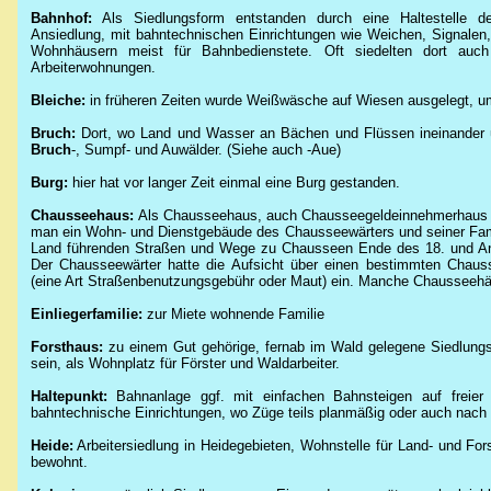
Bahnhof:
Als Siedlungsform entstanden durch eine Haltestelle d
Ansiedlung, mit bahntechnischen Einrichtungen wie Weichen, Signalen,
Wohnhäusern meist für Bahnbedienstete. Oft siedelten dort auc
Arbeiterwohnungen.
Bleiche:
in früheren Zeiten wurde Weißwäsche auf Wiesen ausgelegt, um
Bruch:
Dort, wo Land und Wasser an Bächen und Flüssen ineinander ü
Bruch
-, Sumpf- und Auwälder. (Siehe auch -Aue)
Burg:
hier hat vor langer Zeit einmal eine Burg gestanden.
Chausseehaus:
Als
Chausseehaus
, auch
Chausseegeldeinnehmerhaus
man ein
Wohn- und Dienstgebäude
des Chausseewärters und seiner Fam
Land führenden
Straßen
und
Wege
zu Chausseen Ende des
18.
und A
Der Chausseewärter hatte die Aufsicht über einen bestimmten Chau
(eine Art Straßenbenutzungsgebühr oder
Maut
) ein. Manche Chausseehäu
Einliegerfamilie:
zur Miete wohnende Familie
Forsthaus:
zu einem Gut gehörige, fernab im Wald gelegene Siedlungss
sein, als Wohnplatz für Förster und Waldarbeiter.
Haltepunkt:
Bahnanlage ggf. mit einfachen Bahnsteigen auf freier
bahntechnische Einrichtungen, wo Züge teils planmäßig oder auch nach B
Heide:
Arbeitersiedlung in Heidegebieten, Wohnstelle für Land- und Forst
bewohnt.