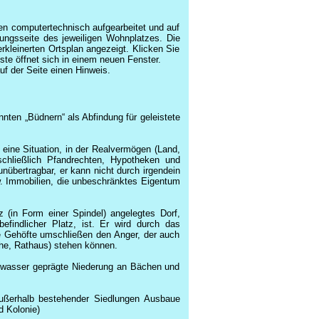
en computertechnisch aufgearbeitet und auf
ibungsseite des jeweiligen Wohnplatzes. Die
leinerten Ortsplan angezeigt. Klicken Sie
ste öffnet sich in einem neuen Fenster.
uf der Seite einen Hinweis.
ten „Büdnern“ als Abfindung für geleistete
 eine Situation, in der Realvermögen (Land,
chließlich Pfandrechten, Hypotheken und
 unübertragbar, er kann nicht durch irgendein
 Immobilien, die unbeschränktes Eigentum
 (in Form einer Spindel) angelegtes Dorf,
findlicher Platz, ist. Er wird durch das
ie Gehöfte umschließen den Anger, der auch
he, Rathaus) stehen können.
gwasser geprägte Niederung an Bächen und
ßerhalb bestehender Siedlungen Ausbaue
d Kolonie)