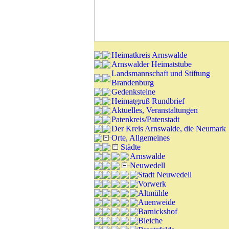
Heimatkreis Arnswalde
Arnswalder Heimatstube
Landsmannschaft und Stiftung
Brandenburg
Gedenksteine
Heimatgruß Rundbrief
Aktuelles, Veranstaltungen
Patenkreis/Patenstadt
Der Kreis Arnswalde, die Neumark
Orte, Allgemeines
Städte
Arnswalde
Neuwedell
Stadt Neuwedell
Vorwerk
Altmühle
Auenweide
Barnickshof
Bleiche