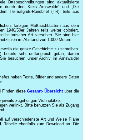
le Ortsbeschreibungen sind aktualisierte
e durch den Kreis Arnswalde“ und „Die
dem Heimatgruß-Rundbrief (HR), teils aus
lichen, farbigen Meßtsichblättern aus dem
 1940/50er Jahren teils weiter coloriert,
d historischer Art versehen. Sie sind hier
ernetzlinien im Abstand von 1.000 Metern.
 jeweils die ganze Geschichte zu schreiben.
 bereits sehr umfangreich getan, darum
r Sie besuchen unser Archiv im Arnswalder
riefes haben Texte, Bilder und andere Daten
r.
d Finden diese
Gesamt-
Übersicht
über die
e jeweils zugehörigen Wohnplätze.
gen verlinkt. Bitte benutzen Sie als Zugang
nd.
ll auf verschiedenste Art und Weise Pläne
cel- Tabelle ebenfalls zum Download an. Die
.