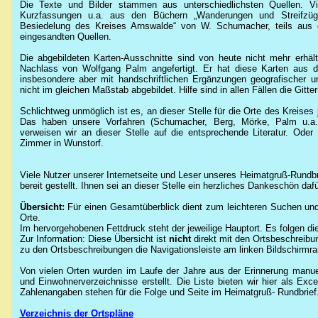
Die Texte und Bilder stammen aus unterschiedlichsten Quellen. Vie
Kurzfassungen u.a. aus den Büchern „Wanderungen und Streifzüg
Besiedelung des Kreises Arnswalde“ von W. Schumacher, teils aus 
eingesandten Quellen.
Die abgebildeten Karten-Ausschnitte sind von heute nicht mehr erhält
Nachlass von Wolfgang Palm angefertigt. Er hat diese Karten aus den
insbesondere aber mit handschriftlichen Ergänzungen geografischer un
nicht im gleichen Maßstab abgebildet. Hilfe sind in allen Fällen die Gitt
Schlichtweg unmöglich ist es, an dieser Stelle für die Orte des Kreises
Das haben unsere Vorfahren (Schumacher, Berg, Mörke, Palm u.a.)
verweisen wir an dieser Stelle auf die entsprechende Literatur. Ode
Zimmer in Wunstorf.
Viele Nutzer unserer Internetseite und Leser unseres Heimatgruß-Rundb
bereit gestellt. Ihnen sei an dieser Stelle ein herzliches Dankeschön dafü
Übersicht:
Für einen Gesamtüberblick dient zum leichteren Suchen un
Orte.
Im hervorgehobenen Fettdruck steht der jeweilige Hauptort. Es folgen di
Zur Information: Diese Übersicht ist
nicht
direkt mit den Ortsbeschreibun
zu den Ortsbeschreibungen die Navigationsleiste am linken Bildschirmra
Von vielen Orten wurden im Laufe der Jahre aus der Erinnerung manue
und Einwohnerverzeichnisse erstellt. Die Liste bieten wir hier als Ex
Zahlenangaben stehen für die Folge und Seite im Heimatgruß- Rundbrief
Verzeichnis der Ortspläne