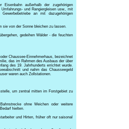
er Eisenbahn außerhalb der zugehörigen
 Umfahrungs- und Rangiergleisen usw., mit
h Gewerbebetriebe an mit dazugehörigen
 sie von der Sonne bleichen zu lassen.
bergehen, gedeihen Wälder - die feuchten
oder
Chaussee-Einnehmerhaus
, bezeichnet
ilie, das im Rahmen des Ausbaus der über
nfang des
19. Jahrhunderts
errichtet wurde.
sseeabschnitt und nahm das
Chausseegeld
ser waren auch Zollstationen.
telle, um zentral mitten im Forstgebiet zu
 Bahnstrecke ohne Weichen oder weitere
edarf hielten.
arbeiter und Hirten, früher oft nur saisonal