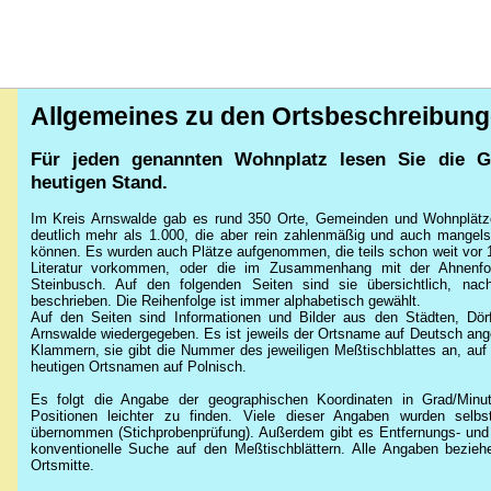
Allgemeines zu den Ortsbeschreibun
Für jeden genannten Wohnplatz lesen Sie die 
heutigen Stand.
Im Kreis Arnswalde gab es rund 350 Orte, Gemeinden und Wohnplätze,
deutlich mehr als 1.000, die aber rein zahlenmäßig und auch mangels 
können. Es wurden auch Plätze aufgenommen, die teils schon weit vor 1
Literatur vorkommen, oder die im Zusammenhang mit der Ahnenfo
Steinbusch. Auf den folgenden Seiten sind sie übersichtlich, nac
beschrieben. Die Reihenfolge ist immer alphabetisch gewählt.
Auf den Seiten sind Informationen und Bilder aus den Städten, Dö
Arnswalde wiedergegeben. Es ist jeweils der Ortsname auf Deutsch angeg
Klammern, sie gibt die Nummer des jeweiligen Meßtischblattes an, auf 
heutigen Ortsnamen auf Polnisch.
Es folgt die Angabe der geographischen Koordinaten in Grad/Minut
Positionen leichter zu finden. Viele dieser Angaben wurden selbs
übernommen (Stichprobenprüfung). Außerdem gibt es Entfernungs- und R
konventionelle Suche auf den Meßtischblättern. Alle Angaben bezieh
Ortsmitte.