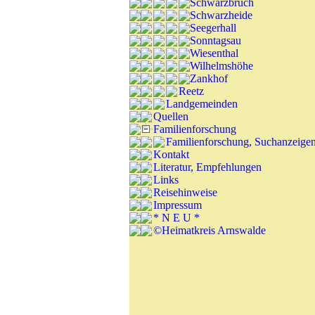
Schwarzbruch
Schwarzheide
Seegerhall
Sonntagsau
Wiesenthal
Wilhelmshöhe
Zankhof
Reetz
Landgemeinden
Quellen
Familienforschung
Familienforschung, Suchanzeige
Kontakt
Literatur, Empfehlungen
Links
Reisehinweise
Impressum
* N E U *
©Heimatkreis Arnswalde