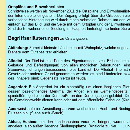
Ortspläne und Einwohnerlisten
Schrittweise werden ab November 2011 die Ortspläne und Einwohnerlist
der Internetseite eingestellt. Der Zugang erfolgt über die Ortsbeschre
vorhandene Hinterlegung wird durch einen schmalen Rahmen um den verk
einfach auf das Bild, und die Seite mit dem Ortsplan und der Einwohnerli
Sind die Einwohner einer Siedlung im Hauptort hinterlegt, so finden Sie a
Begriffserläuterungen
zu Ortsangaben:
Abfindung:
Zumeist kleinste Ländereien mit Wohnplatz, welche sogenann
Dienste vom Gutsbesitzer erhielten.
n
Allodial
: Der Titel ist eine Form des Eigentumsgesetzes. Er beschreibt
Gebäude und Befestigungen) von allen möglichen Belastungen, eins
Steuerverpflichtungen besessenes freies Land ist. Der Allodial- Titel ist
Gesetz oder anderen Grund genommen werden: es sind Ländereien bzw.
des Inhabers sind; Gegensatz hierzu ist feudal.
Angerdorf:
Ein
Angerdorf
ist ein planmäßig um einen länglichen Platz
dessen bezeichnendes Merkmal der Anger, ein im Gemeindebesitz be
spindelförmige Teilen der Dorfstraße an den Dorfeingängen gebildet. D
als Gemeindeweide dienen kann oder auf dem öffentliche Gebäude (Kirc
Aue:
weist auf eine Ansiedlung an vom wechselnden Hoch- und Niedri
Flüssen hin. (Siehe auch -Bruch)
Abbau, Ausbau:
um den Landesausbau voran zu bringen, wurden au
angelegt, also außen liegende Siedlungsplätze. (Analogie zu Neu . . . un