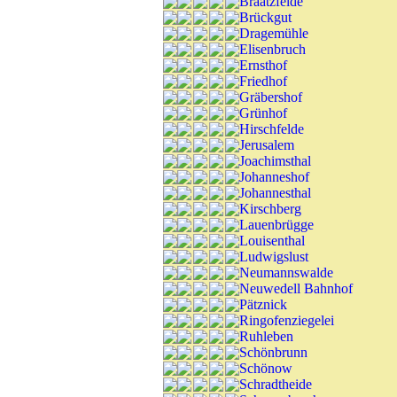
Braatzfelde
Brückgut
Dragemühle
Elisenbruch
Ernsthof
Friedhof
Gräbershof
Grünhof
Hirschfelde
Jerusalem
Joachimsthal
Johanneshof
Johannesthal
Kirschberg
Lauenbrügge
Louisenthal
Ludwigslust
Neumannswalde
Neuwedell Bahnhof
Pätznick
Ringofenziegelei
Ruhleben
Schönbrunn
Schönow
Schradtheide