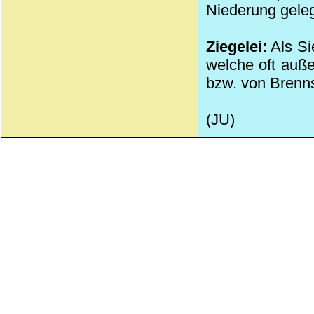
Niederung gele
Ziegelei:
Als Si
welche oft auße
bzw. von Brenns
(JU)