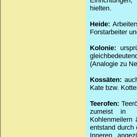
Einrichtungen
hielten.
Heide:
Arbeiter
Forstarbeiter un
Kolonie:
ursprü
gleichbedeuten
(Analogie zu Ne
Kossäten:
auch
Kate bzw. Kotte
Teerofen:
Teerö
zumeist in
Kohlenmeilern 
entstand durch
Inneren angez