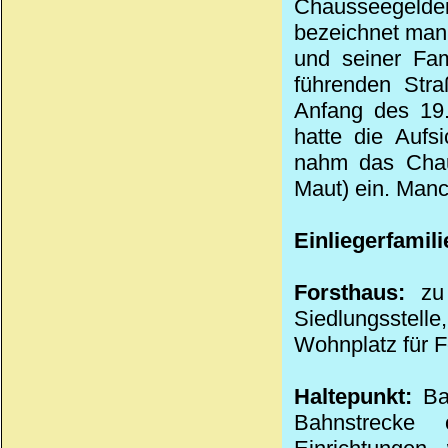
Chausseegelde
bezeichnet man
und seiner Fa
führenden
Stra
Anfang des
19
hatte die Aufs
nahm das
Cha
Maut
) ein. Man
Einliegerfamili
Forsthaus:
zu 
Siedlungsstell
Wohnplatz für F
Haltepunkt:
Bah
Bahnstrecke