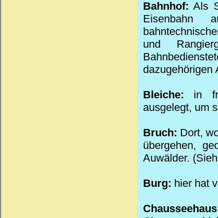
Bahnhof:
Als S
Eisenbahn a
bahntechnische
und Rangier
Bahnbedienstet
dazugehörigen 
Bleiche:
in fr
ausgelegt, um s
Bruch:
Dort, w
übergehen, ge
Auwälder. (Sieh
Burg:
hier hat 
Chausse