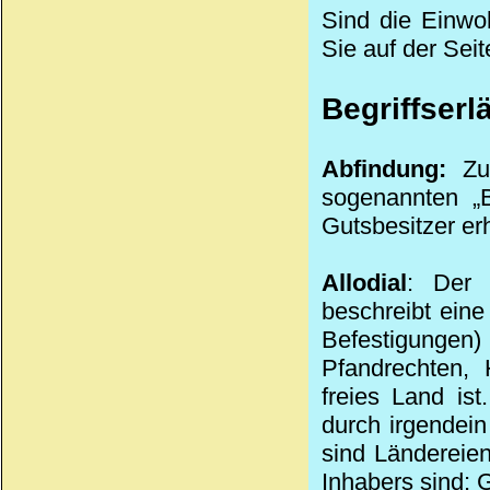
Sind die Einwoh
Sie auf der Seit
Begriffserl
Abfindung:
Zum
sogenannten „B
Gutsbesitzer erh
Allodial
: Der 
beschreibt ein
Befestigungen)
Pfandrechten, 
freies Land ist
durch irgendei
sind Ländereie
Inhabers sind; G