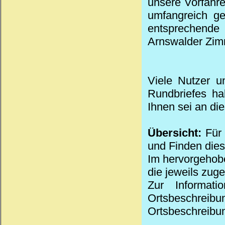
unsere Vorfahre
umfangreich ge
entsprechende
Arnswalder Zim
Viele Nutzer u
Rundbriefes ha
Ihnen sei an di
Übersicht:
Für 
und Finden die
Im hervorgehobe
die jeweils zug
Zur Informat
Ortsbeschreibu
Ortsbeschreibun