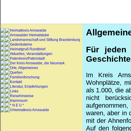
Allgemein
Heimatkreis Arnswalde
Arnswalder Heimatstube
Landsmannschaft und Stiftung Brandenburg
Gedenksteine
Für jeden
Heimatgruß Rundbrief
Aktuelles, Veranstaltungen
Geschichte
Patenkreis/Patenstadt
Der Kreis Arnswalde, die Neumark
Orte, Allgemeines
Quellen
Im Kreis Arn
Familienforschung
Wohnplätze, mi
Kontakt
Literatur, Empfehlungen
als 1.000, die 
Links
Reisehinweise
nicht berücks
Impressum
aufgenommen, d
* N E U *
©Heimatkreis Arnswalde
waren, aber in
mit der Ahnenf
Auf den folgen