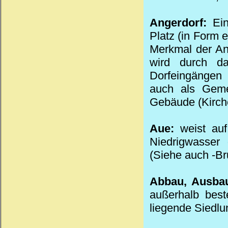
Angerdorf:
Ei
Platz (in Form 
Merkmal der Ang
wird durch da
Dorfeingängen 
auch als Geme
Gebäude (Kirch
Aue:
weist auf
Niedrigwasser
(Siehe auch -Br
Abbau, Ausba
außerhalb best
liegende Siedlun