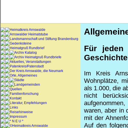
Allgemein
Heimatkreis Arnswalde
Arnswalder Heimatstube
Landsmannschaft und Stiftung Brandenburg
Gedenksteine
Für jeden
Heimatgruß Rundbrief
Archiv Katalog
Geschichte
Archiv Heimatgruß Rundbriefe
Aktuelles, Veranstaltungen
Patenkreis/Patenstadt
Der Kreis Arnswalde, die Neumark
Im Kreis Arn
Orte, Allgemeines
Wohnplätze, mi
Städte
Landgemeinden
als 1.000, die 
Quellen
Familienforschung
nicht berücks
Kontakt
aufgenommen, d
Literatur, Empfehlungen
Links
waren, aber in
Reisehinweise
mit der Ahnenf
Impressum
* N E U *
Auf den folgen
©Heimatkreis Arnswalde