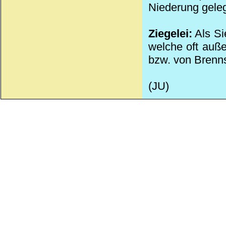
Niederung gele
Ziegelei:
Als Si
welche oft auße
bzw. von Brenns
(JU)