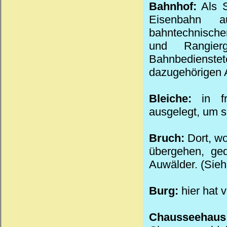
Bahnhof:
Als S
Eisenbahn a
bahntechnische
und Rangier
Bahnbedienstet
dazugehörigen 
Bleiche:
in fr
ausgelegt, um s
Bruch:
Dort, w
übergehen, ge
Auwälder. (Sieh
Burg:
hier hat 
Chausse