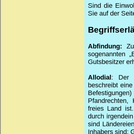
Sind die Einwoh
Sie auf der Seit
Begriffserl
Abfindung:
Zum
sogenannten „B
Gutsbesitzer erh
Allodial
: Der 
beschreibt ein
Befestigungen)
Pfandrechten, 
freies Land ist
durch irgendei
sind Ländereie
Inhabers sind; G