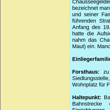
Chausseegelde
bezeichnet man
und seiner Fa
führenden
Stra
Anfang des
19
hatte die Aufs
nahm das
Cha
Maut
) ein. Man
Einliegerfamili
Forsthaus:
zu 
Siedlungsstell
Wohnplatz für F
Haltepunkt:
Bah
Bahnstrecke