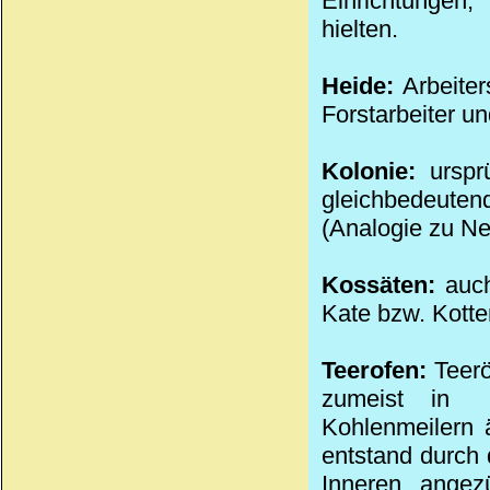
Einrichtungen
hielten.
Heide:
Arbeiter
Forstarbeiter un
Kolonie:
ursprü
gleichbedeuten
(Analogie zu Ne
Kossäten:
auch
Kate bzw. Kotte
Teerofen:
Teerö
zumeist in
Kohlenmeilern 
entstand durch
Inneren angez