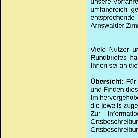
unsere Vorfahre
umfangreich ge
entsprechende
Arnswalder Zim
Viele Nutzer u
Rundbriefes ha
Ihnen sei an di
Übersicht:
Für 
und Finden die
Im hervorgehobe
die jeweils zug
Zur Informat
Ortsbeschreibu
Ortsbeschreibun