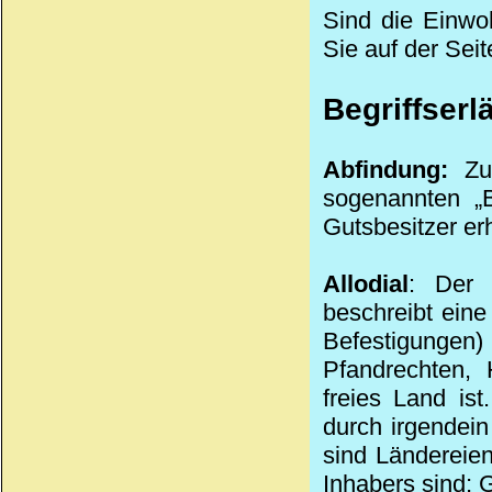
Sind die Einwoh
Sie auf der Seit
Begriffserl
Abfindung:
Zum
sogenannten „B
Gutsbesitzer erh
Allodial
: Der 
beschreibt ein
Befestigungen)
Pfandrechten, 
freies Land ist
durch irgendei
sind Ländereie
Inhabers sind; G