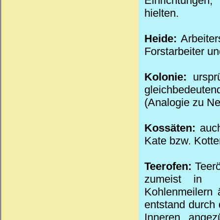
Einrichtungen
hielten.
Heide:
Arbeiter
Forstarbeiter un
Kolonie:
ursprü
gleichbedeuten
(Analogie zu Ne
Kossäten:
auch
Kate bzw. Kotte
Teerofen:
Teerö
zumeist in
Kohlenmeilern 
entstand durch
Inneren angez