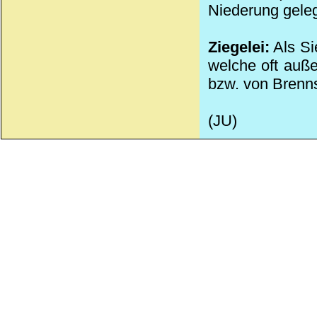
Niederung gele
Ziegelei:
Als Si
welche oft auße
bzw. von Brenns
(JU)