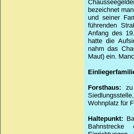
Chausseegelde
bezeichnet man
und seiner Fa
führenden
Stra
Anfang des
19
hatte die Aufs
nahm das
Cha
Maut
) ein. Man
Einliegerfamili
Forsthaus:
zu 
Siedlungsstell
Wohnplatz für F
Haltepunkt:
Bah
Bahnstrecke