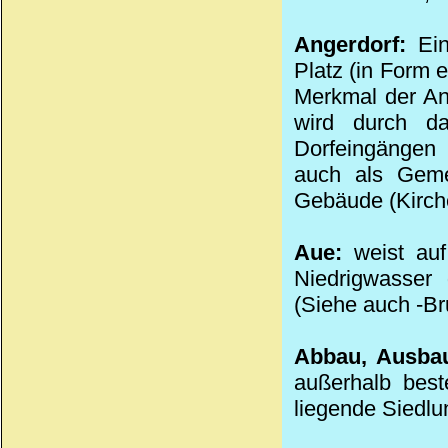
Angerdorf:
Ei
Platz (in Form 
Merkmal der Ang
wird durch da
Dorfeingängen 
auch als Geme
Gebäude (Kirch
Aue:
weist auf
Niedrigwasser
(Siehe auch -Br
Abbau, Ausba
außerhalb best
liegende Siedlun