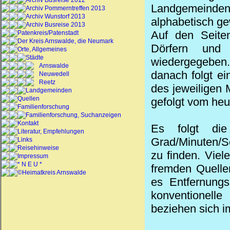
Archiv Busreise 2012
Landgemeinden 
Archiv Pommerntreffen 2013
Archiv Wunstorf 2013
alphabetisch ge
Archiv Busreise 2013
Auf den Seiten
Patenkreis/Patenstadt
Der Kreis Arnswalde, die Neumark
Dörfern und
Orte, Allgemeines
Städte
wiedergegeben.
Arnswalde
danach folgt ei
Neuwedell
Reetz
des jeweiligen 
Landgemeinden
Quellen
gefolgt vom heu
Familienforschung
Familienforschung, Suchanzeigen
Kontakt
Es folgt die
Literatur, Empfehlungen
Grad/Minuten/Se
Links
Reisehinweise
zu finden. Viel
Impressum
* N E U *
fremden Quelle
©Heimatkreis Arnswalde
es Entfernungs
konventionell
beziehen sich i