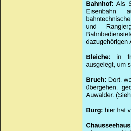
Bahnhof:
Als S
Eisenbahn a
bahntechnische
und Rangier
Bahnbedienstet
dazugehörigen 
Bleiche:
in fr
ausgelegt, um s
Bruch:
Dort, w
übergehen, ge
Auwälder. (Sieh
Burg:
hier hat 
Chausse