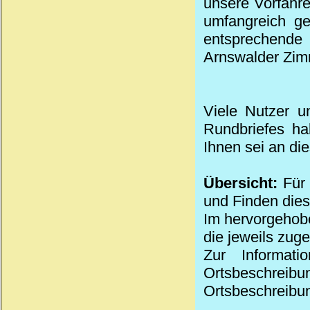
unsere Vorfahre
umfangreich ge
entsprechende
Arnswalder Zim
Viele Nutzer u
Rundbriefes ha
Ihnen sei an di
Übersicht:
Für 
und Finden die
Im hervorgehobe
die jeweils zug
Zur Informat
Ortsbeschreibu
Ortsbeschreibun