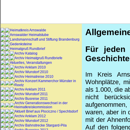
Allgemein
Heimatkreis Arnswalde
Arnswalder Heimatstube
Landsmannschaft und Stiftung Brandenburg
Gedenksteine
Für jeden
Heimatgruß Rundbrief
Archiv Katalog
Geschichte
Archiv Heimatgruß Rundbriefe
Aktuelles, Veranstaltungen
Archiv Anklam 2010
Archiv Wunstorf 2010
Im Kreis Arn
Archiv Heimatreise 2010
Wohnplätze, mi
Archiv Konzert Kammerchor Münster in
Reetz
als 1.000, die 
Archiv Anklam 2011
Archiv Wunstorf 2011
nicht berücks
Archiv Busreise 2011
Archiv Generationswechsel in der
aufgenommen, d
Heimatkreiskommission
waren, aber in
Aktuell Brief aus Plociczno / Spechtsdorf
Archiv Anklam 2012
mit der Ahnenf
Archiv Wunstorf 2012
Archiv Bahnstrecke Stargard-Pila
Auf den folgen