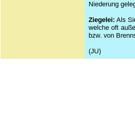
Niederung gele
Ziegelei:
Als Si
welche oft auße
bzw. von Brenns
(JU)