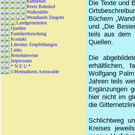
Rathleben
Die Texte und B
Reetz Bahnhof
Ortsbeschreibu
Walkmühle
Wendlands Ziegelei
Büchern „Wande
Landgemeinden
und „Die Besie
Quellen
teils aus dem 
Familienforschung
Kontakt
Quellen.
Literatur, Empfehlungen
Links
Reisehinweise
Die abgebildet
Impressum
erhältlichen,
* N E U *
©Heimatkreis Arnswalde
Wolfgang Palm 
Jahren teils wei
Ergänzungen ge
hier nicht im g
die Gitternetzl
Schlichtweg un
Kreises jewei