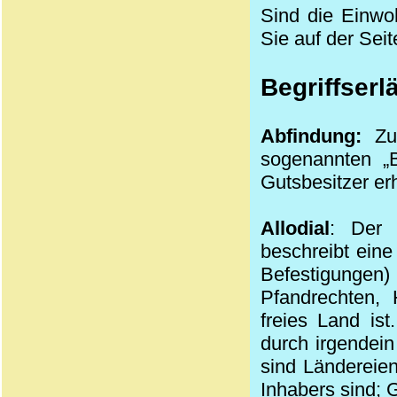
Sind die Einwoh
Sie auf der Seit
Begriffserl
Abfindung:
Zum
sogenannten „B
Gutsbesitzer erh
Allodial
: Der 
beschreibt ein
Befestigungen)
Pfandrechten, 
freies Land ist
durch irgendei
sind Ländereie
Inhabers sind; G