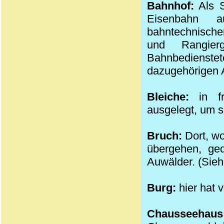
Bahnhof:
Als S
Eisenbahn a
bahntechnische
und Rangier
Bahnbedienstet
dazugehörigen 
Bleiche:
in fr
ausgelegt, um s
Bruch:
Dort, w
übergehen, ge
Auwälder. (Sieh
Burg:
hier hat 
Chausse