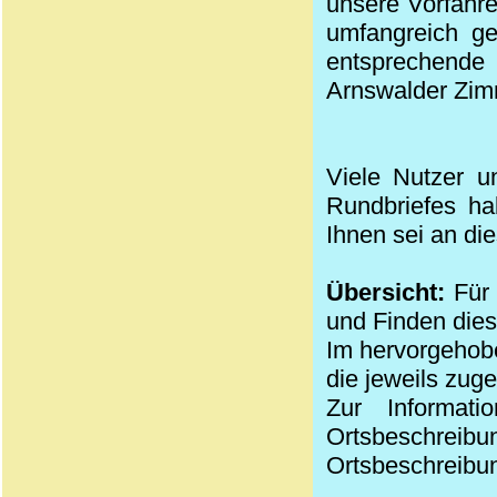
unsere Vorfahre
umfangreich ge
entsprechende
Arnswalder Zim
Viele Nutzer u
Rundbriefes ha
Ihnen sei an di
Übersicht:
Für 
und Finden die
Im hervorgehobe
die jeweils zug
Zur Informat
Ortsbeschreibu
Ortsbeschreibun