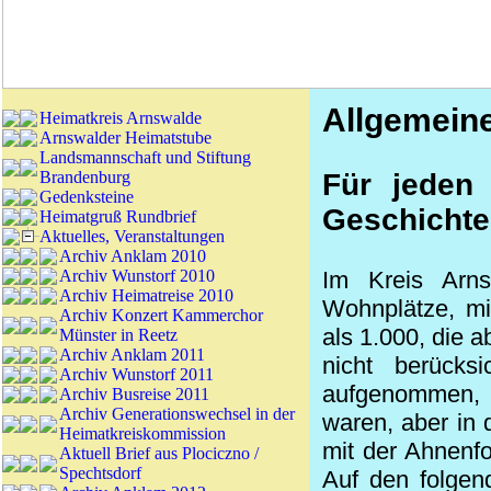
Allgemein
Heimatkreis Arnswalde
Arnswalder Heimatstube
Landsmannschaft und Stiftung
Brandenburg
Für jeden
Gedenksteine
Geschichte
Heimatgruß Rundbrief
Aktuelles, Veranstaltungen
Archiv Anklam 2010
Archiv Wunstorf 2010
Im Kreis Arn
Archiv Heimatreise 2010
Wohnplätze, mi
Archiv Konzert Kammerchor
als 1.000, die 
Münster in Reetz
Archiv Anklam 2011
nicht berücks
Archiv Wunstorf 2011
aufgenommen, d
Archiv Busreise 2011
Archiv Generationswechsel in der
waren, aber in
Heimatkreiskommission
mit der Ahnenf
Aktuell Brief aus Plociczno /
Spechtsdorf
Auf den folgen