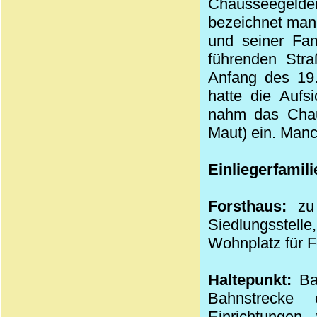
Chausseegelde
bezeichnet man
und seiner Fa
führenden
Stra
Anfang des
19
hatte die Aufs
nahm das
Cha
Maut
) ein. Man
Einliegerfamili
Forsthaus:
zu 
Siedlungsstell
Wohnplatz für F
Haltepunkt:
Bah
Bahnstrecke
Einrichtungen