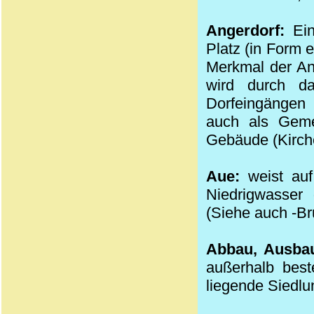
Angerdorf:
Ei
Platz (in Form 
Merkmal der Ang
wird durch da
Dorfeingängen 
auch als Geme
Gebäude (Kirch
Aue:
weist auf
Niedrigwasser
(Siehe auch -Br
Abbau, Ausba
außerhalb best
liegende Siedlun