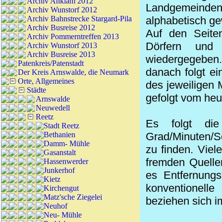
Archiv Anklam 2012
Landgemeinden 
Archiv Wunstorf 2012
Archiv Bahnstrecke Stargard-Pila
alphabetisch ge
Archiv Busreise 2012
Auf den Seiten
Archiv Pommerntreffen 2013
Dörfern und
Archiv Wunstorf 2013
Archiv Busreise 2013
wiedergegeben.
Patenkreis/Patenstadt
danach folgt ei
Der Kreis Arnswalde, die Neumark
Orte, Allgemeines
des jeweiligen 
Städte
gefolgt vom heu
Arnswalde
Neuwedell
Reetz
Es folgt die
Stadt Reetz
Bethanien
Grad/Minuten/Se
Damm- Mühle
zu finden. Viel
Gasanstalt
fremden Quelle
Hassenwerder
Junkerhof
es Entfernungs
Kietz
konventionell
Kirchengut
Matz'sche Ziegelei
beziehen sich i
Neuhof
Neu- Mühle