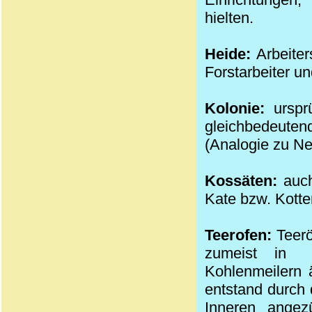
hielten.
Heide:
Arbeiter
Forstarbeiter un
Kolonie:
ursprü
gleichbedeuten
(Analogie zu Ne
Kossäten:
auch
Kate bzw. Kotte
Teerofen:
Teerö
zumeist in
Kohlenmeilern 
entstand durch
Inneren angez