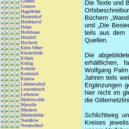
Göhren
Die Texte und B
Granow
Ortsbeschreibu
Hagelfelde
Hassendorf
Büchern „Wande
Heidekavel
und „Die Besie
Helpe
teils aus dem 
Hertelsaue
Hitzdorf
Quellen.
Hochzeit
Klein Silber
Klosterfelde
Die abgebildet
Kölpin
erhältlichen,
Kölzig
Kranzin
Wolfgang Palm 
Kratznick
Jahren teils wei
Kürtow
Lämmersdorf
Ergänzungen ge
Lenzenbruch
hier nicht im g
Liebenow
die Gitternetzl
Marienwalde
Marzelle
Mienken
Schlichtweg un
Mürbenfelde
Nantikow
Kreises jewei
Nemischhof