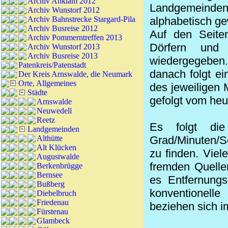
Archiv Anklam 2012
Landgemeinden 
Archiv Wunstorf 2012
Archiv Bahnstrecke Stargard-Pila
alphabetisch ge
Archiv Busreise 2012
Auf den Seiten
Archiv Pommerntreffen 2013
Dörfern und
Archiv Wunstorf 2013
Archiv Busreise 2013
wiedergegeben.
Patenkreis/Patenstadt
danach folgt ei
Der Kreis Arnswalde, die Neumark
Orte, Allgemeines
des jeweiligen 
Städte
gefolgt vom heu
Arnswalde
Neuwedell
Reetz
Es folgt die
Landgemeinden
Althütte
Grad/Minuten/Se
Alt Klücken
zu finden. Viel
Augustwalde
fremden Quelle
Berkenbrügge
Bernsee
es Entfernungs
Bußberg
konventionell
Diebelbruch
Friedenau
beziehen sich i
Fürstenau
Glambeck