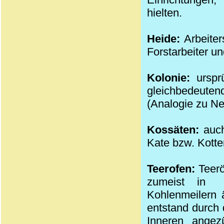
hielten.
Heide:
Arbeiter
Forstarbeiter un
Kolonie:
ursprü
gleichbedeuten
(Analogie zu Ne
Kossäten:
auch
Kate bzw. Kotte
Teerofen:
Teerö
zumeist in
Kohlenmeilern 
entstand durch
Inneren angez