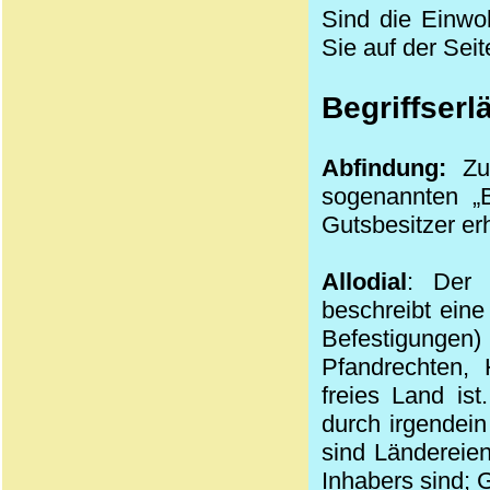
Sind die Einwoh
Sie auf der Seit
Begriffserl
Abfindung:
Zum
sogenannten „B
Gutsbesitzer erh
Allodial
: Der 
beschreibt ein
Befestigungen)
Pfandrechten, 
freies Land ist
durch irgendei
sind Ländereie
Inhabers sind; G