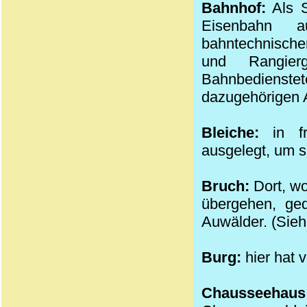
Bahnhof:
Als S
Eisenbahn a
bahntechnische
und Rangier
Bahnbedienstet
dazugehörigen 
Bleiche:
in fr
ausgelegt, um s
Bruch:
Dort, w
übergehen, ge
Auwälder. (Sieh
Burg:
hier hat 
Chausse