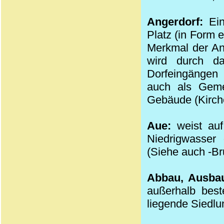
Angerdorf:
Ei
Platz (in Form 
Merkmal der Ang
wird durch da
Dorfeingängen 
auch als Geme
Gebäude (Kirch
Aue:
weist auf
Niedrigwasser
(Siehe auch -Br
Abbau, Ausba
außerhalb best
liegende Siedlun