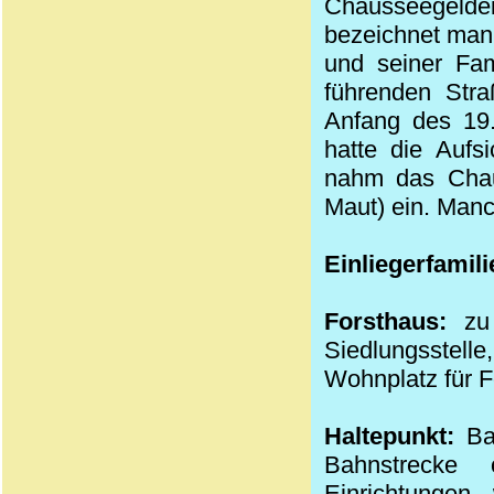
Chausseegelde
bezeichnet man
und seiner Fa
führenden
Stra
Anfang des
19
hatte die Aufs
nahm das
Cha
Maut
) ein. Man
Einliegerfamili
Forsthaus:
zu 
Siedlungsstell
Wohnplatz für F
Haltepunkt:
Bah
Bahnstrecke
Einrichtungen