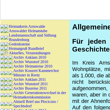
Allgemein
Heimatkreis Arnswalde
Arnswalder Heimatstube
Landsmannschaft und Stiftung
Brandenburg
Für jeden
Gedenksteine
Geschichte
Heimatgruß Rundbrief
Aktuelles, Veranstaltungen
Archiv Anklam 2010
Archiv Wunstorf 2010
Im Kreis Arn
Archiv Heimatreise 2010
Wohnplätze, mi
Archiv Konzert Kammerchor
als 1.000, die 
Münster in Reetz
Archiv Anklam 2011
nicht berücks
Archiv Wunstorf 2011
aufgenommen, d
Archiv Busreise 2011
Archiv Generationswechsel in der
waren, aber in
Heimatkreiskommission
mit der Ahnenf
Aktuell Brief aus Plociczno /
Spechtsdorf
Auf den folgen