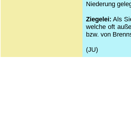
Niederung gele
Ziegelei:
Als Si
welche oft auße
bzw. von Brenns
(JU)