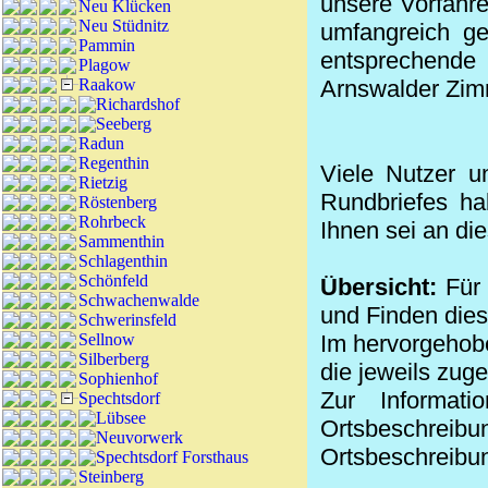
unsere Vorfahre
Neu Klücken
Neu Stüdnitz
umfangreich ge
Pammin
entsprechende
Plagow
Raakow
Arnswalder Zim
Richardshof
Seeberg
Radun
Regenthin
Viele Nutzer u
Rietzig
Rundbriefes ha
Röstenberg
Rohrbeck
Ihnen sei an di
Sammenthin
Schlagenthin
Schönfeld
Übersicht:
Für 
Schwachenwalde
und Finden die
Schwerinsfeld
Sellnow
Im hervorgehobe
Silberberg
die jeweils zug
Sophienhof
Zur Informat
Spechtsdorf
Lübsee
Ortsbeschreibu
Neuvorwerk
Ortsbeschreibun
Spechtsdorf Forsthaus
Steinberg