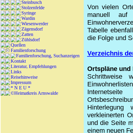
Steinbusch
Von vielen Ort
Stolzenfelde
Syringe
manuell auf
Wardin
Einwohnerverzei
Wiesenwerder
Zägensdorf
Tabelle ebenfa
Zatten
die Folge und S
Zühlsdorf
Quellen
Familienforschung
Verzeichnis de
Familienforschung, Suchanzeigen
Kontakt
Literatur, Empfehlungen
Ortspläne und 
Links
Schrittweise
Reisehinweise
Impressum
Einwohnerlist
* N E U *
Internetseit
©Heimatkreis Arnswalde
Ortsbeschreibu
Hinterlegun
verkleinerten O
und die Seite m
einem neuen Fe