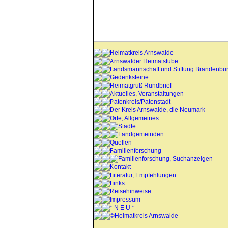
Heimatkreis Arnswalde
Arnswalder Heimatstube
Landsmannschaft und Stiftung Brandenbu
Gedenksteine
Heimatgruß Rundbrief
Aktuelles, Veranstaltungen
Patenkreis/Patenstadt
Der Kreis Arnswalde, die Neumark
Orte, Allgemeines
Städte
Landgemeinden
Quellen
Familienforschung
Familienforschung, Suchanzeigen
Kontakt
Literatur, Empfehlungen
Links
Reisehinweise
Impressum
* N E U *
©Heimatkreis Arnswalde