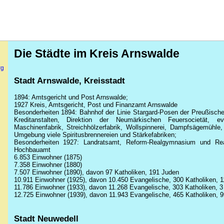
Die Städte im Kreis Arnswalde
rg
Stadt Arnswalde, Kreisstadt
1894: Amtsgericht und Post Arnswalde;
1927 Kreis, Amtsgericht, Post und Finanzamt Arnswalde
Besonderheiten 1894: Bahnhof der Linie Stargard-Posen der Preußische
Kreditanstalten, Direktion der Neumärkischen Feuersocietät, eva
Maschinenfabrik, Streichhölzerfabrik, Wollspinnerei, Dampfsägemühl
Umgebung viele Spiritusbrennereien und Stärkefabriken;
Besonderheiten 1927: Landratsamt, Reform-Realgymnasium und Real
Hochbauamt
6.853 Einwohner (1875)
7.358 Einwohner (1880)
7.507 Einwohner (1890), davon 97 Katholiken, 191 Juden
10.911 Einwohner (1925), davon 10.450 Evangelische, 300 Katholiken, 1
11.786 Einwohner (1933), davon 11.268 Evangelische, 303 Katholiken, 3
12.725 Einwohner (1939), davon 11.943 Evangelische, 465 Katholiken, 9
Stadt Neuwedell