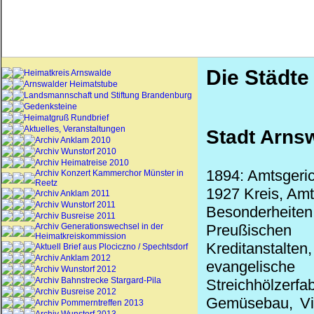
Die Städte
Heimatkreis Arnswalde
Arnswalder Heimatstube
Landsmannschaft und Stiftung Brandenburg
Gedenksteine
Heimatgruß Rundbrief
Aktuelles, Veranstaltungen
Stadt Arnsw
Archiv Anklam 2010
Archiv Wunstorf 2010
Archiv Heimatreise 2010
1894: Amtsgeric
Archiv Konzert Kammerchor Münster in
Reetz
1927 Kreis, Amt
Archiv Anklam 2011
Archiv Wunstorf 2011
Besonderheite
Archiv Busreise 2011
Archiv Generationswechsel in der
Preußischen
Heimatkreiskommission
Kreditanstalt
Aktuell Brief aus Plociczno / Spechtsdorf
Archiv Anklam 2012
evangelische 
Archiv Wunstorf 2012
Archiv Bahnstrecke Stargard-Pila
Streichhölzerf
Archiv Busreise 2012
Gemüsebau, Vie
Archiv Pommerntreffen 2013