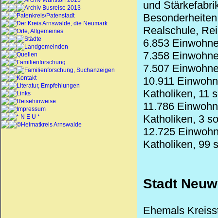
Archiv Wunstorf 2013
und Stärkefabri
Archiv Busreise 2013
Besonderheite
Patenkreis/Patenstadt
Der Kreis Arnswalde, die Neumark
Realschule, Re
Orte, Allgemeines
Städte
6.853 Einwohne
Landgemeinden
7.358 Einwohne
Quellen
Familienforschung
7.507 Einwohner
Familienforschung, Suchanzeigen
Kontakt
10.911 Einwohn
Literatur, Empfehlungen
Katholiken, 11 
Links
Reisehinweise
11.786 Einwohne
Impressum
Katholiken, 3 s
* N E U *
©Heimatkreis Arnswalde
12.725 Einwohn
Katholiken, 99 
Stadt Neuw
Ehemals Kreiss