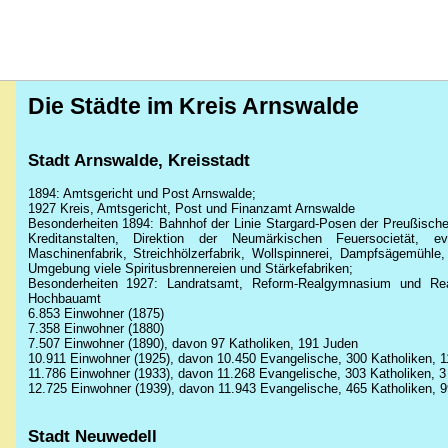
Die Städte im Kreis Arnswalde
Stadt Arnswalde, Kreisstadt
1894: Amtsgericht und Post Arnswalde;
1927 Kreis, Amtsgericht, Post und Finanzamt Arnswalde
Besonderheiten 1894: Bahnhof der Linie Stargard-Posen der Preußische
Kreditanstalten, Direktion der Neumärkischen Feuersocietät, eva
Maschinenfabrik, Streichhölzerfabrik, Wollspinnerei, Dampfsägemühl
Umgebung viele Spiritusbrennereien und Stärkefabriken;
Besonderheiten 1927: Landratsamt, Reform-Realgymnasium und Real
Hochbauamt
6.853 Einwohner (1875)
7.358 Einwohner (1880)
7.507 Einwohner (1890), davon 97 Katholiken, 191 Juden
10.911 Einwohner (1925), davon 10.450 Evangelische, 300 Katholiken, 1
11.786 Einwohner (1933), davon 11.268 Evangelische, 303 Katholiken, 3
12.725 Einwohner (1939), davon 11.943 Evangelische, 465 Katholiken, 9
Stadt Neuwedell