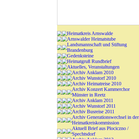
Heimatkreis Arnswalde
Arnswalder Heimatstube
Landsmannschaft und Stiftung
Brandenburg
Gedenksteine
Heimatgruß Rundbrief
Aktuelles, Veranstaltungen
Archiv Anklam 2010
Archiv Wunstorf 2010
Archiv Heimatreise 2010
Archiv Konzert Kammerchor
Münster in Reetz
Archiv Anklam 2011
Archiv Wunstorf 2011
Archiv Busreise 2011
Archiv Generationswechsel in der
Heimatkreiskommission
Aktuell Brief aus Plociczno /
Spechtsdorf