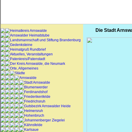
Die Stadt Arnsw
Heimatkreis Arnswalde
Arnswalder Heimatstube
Landsmannschaft und Stiftung Brandenburg
Gedenksteine
Heimatgruß Rundbrief
Aktuelles, Veranstaltungen
Patenkreis/Patenstadt
Der Kreis Arnswalde, die Neumark
Orte, Allgemeines
Städte
Arnswalde
Stadt Arnswalde
Blumenwerder
Ferdinandshof
Friederikenfelde
Friedrichsruh
Gutsbezirk Arnswalder Heide
Helmersruh
Hohenbruch
Johannenberger Ziegelei
Kähnsfelde
Karlsaue