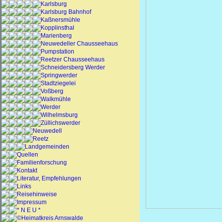
Karlsburg
Karlsburg Bahnhof
Kaßnersmühle
Kopplinsthal
Marienberg
Neuwedeller Chausseehaus
Pumpstation
Reetzer Chausseehaus
Schneidersberg Werder
Springwerder
Stadtziegelei
Voßberg
Walkmühle
Werder
Wilhelmsburg
Züllichswerder
Neuwedell
Reetz
Landgemeinden
Quellen
Familienforschung
Kontakt
Literatur, Empfehlungen
Links
Reisehinweise
Impressum
* N E U *
©Heimatkreis Arnswalde