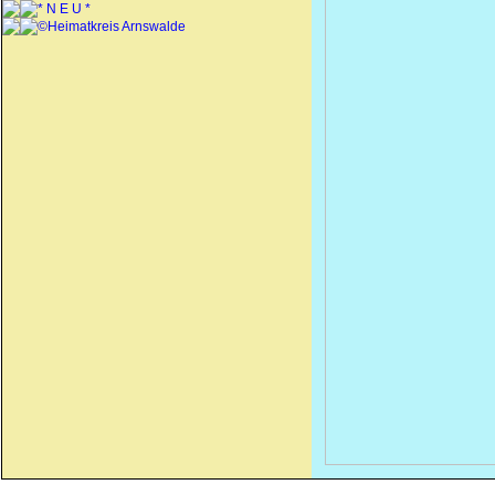
* N E U *
©Heimatkreis Arnswalde