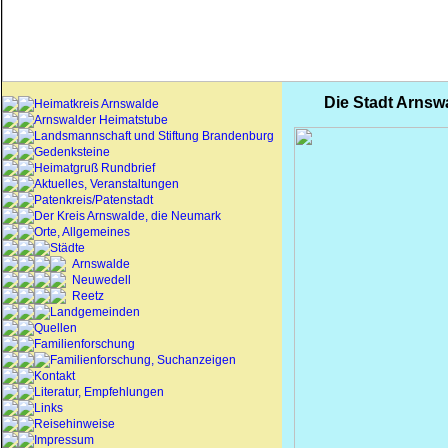
Die Stadt Arnsw
Heimatkreis Arnswalde
Arnswalder Heimatstube
Landsmannschaft und Stiftung Brandenburg
Gedenksteine
Heimatgruß Rundbrief
Aktuelles, Veranstaltungen
Patenkreis/Patenstadt
Der Kreis Arnswalde, die Neumark
Orte, Allgemeines
Städte
Arnswalde
Neuwedell
Reetz
Landgemeinden
Quellen
Familienforschung
Familienforschung, Suchanzeigen
Kontakt
Literatur, Empfehlungen
Links
Reisehinweise
Impressum