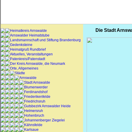
Die Stadt Arnsw
Heimatkreis Arnswalde
Arnswalder Heimatstube
Landsmannschaft und Stiftung Brandenburg
Gedenksteine
Heimatgruß Rundbrief
Aktuelles, Veranstaltungen
Patenkreis/Patenstadt
Der Kreis Arnswalde, die Neumark
Orte, Allgemeines
Städte
Arnswalde
Stadt Arnswalde
Blumenwerder
Ferdinandshof
Friederikenfelde
Friedrichsruh
Gutsbezirk Arnswalder Heide
Helmersruh
Hohenbruch
Johannenberger Ziegelei
Kähnsfelde
Karlsaue