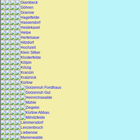
Glambeck
Göhren
Granow
Hagelfelde
Hassendorf
Heidekavel
Helpe
Hertelsaue
Hitzdorf
Hochzeit
Klein Silber
Klosterfelde
Kölpin
Kölzig
Kranzin
Kratznick
Kürtow
Golzenruh Forsthaus
Golzenruh Gut
Heinrichswalde
Mühle
Ziegelei
Kürtow Abbau
Milnitzfelde
Lämmersdorf
Lenzenbruch
Liebenow
Marienwalde