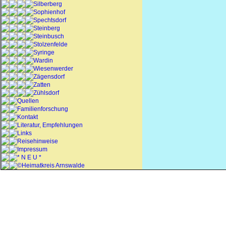
Silberberg
Sophienhof
Spechtsdorf
Steinberg
Steinbusch
Stolzenfelde
Syringe
Wardin
Wiesenwerder
Zägensdorf
Zatten
Zühlsdorf
Quellen
Familienforschung
Kontakt
Literatur, Empfehlungen
Links
Reisehinweise
Impressum
* N E U *
©Heimatkreis Arnswalde