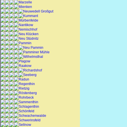
Marzelle
Mienken
Neuwedell Großgut
Kummant
Mürbenfelde
Nantikow
Nemischhof
Neu Klücken
Neu Stüdnitz
Pammin
Neu Pammin
Pamminer Mühle
Wilhelmsthal
Plagow
Raakow
Richardshof
Seeberg
Radun
Regenthin
Rietzig
Röstenberg
Rohrbeck
Sammenthin
Schlagenthin
Schönfeld
Schwachenwalde
Schwerinsfeld
Sellnow