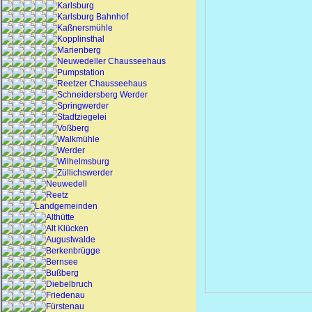
Karlsburg
Karlsburg Bahnhof
Kaßnersmühle
Kopplinsthal
Marienberg
Neuwedeller Chausseehaus
Pumpstation
Reetzer Chausseehaus
Schneidersberg Werder
Springwerder
Stadtziegelei
Voßberg
Walkmühle
Werder
Wilhelmsburg
Züllichswerder
Neuwedell
Reetz
Landgemeinden
Althütte
Alt Klücken
Augustwalde
Berkenbrügge
Bernsee
Bußberg
Diebelbruch
Friedenau
Fürstenau