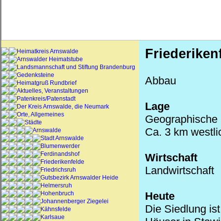
Friederiken
Heimatkreis Arnswalde
Arnswalder Heimatstube
Landsmannschaft und Stiftung Brandenburg
Gedenksteine
Abbau
Heimatgruß Rundbrief
Aktuelles, Veranstaltungen
Patenkreis/Patenstadt
Lage
Der Kreis Arnswalde, die Neumark
Orte, Allgemeines
Geographische 
Städte
Ca. 3 km westl
Arnswalde
Stadt Arnswalde
Blumenwerder
Ferdinandshof
Wirtschaft
Friederikenfelde
Landwirtschaft
Friedrichsruh
Gutsbezirk Arnswalder Heide
Helmersruh
Hohenbruch
Heute
Johannenberger Ziegelei
Die Siedlung ist
Kähnsfelde
Karlsaue