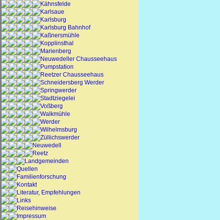
Kähnsfelde
Karlsaue
Karlsburg
Karlsburg Bahnhof
Kaßnersmühle
Kopplinsthal
Marienberg
Neuwedeller Chausseehaus
Pumpstation
Reetzer Chausseehaus
Schneidersberg Werder
Springwerder
Stadtziegelei
Voßberg
Walkmühle
Werder
Wilhelmsburg
Züllichswerder
Neuwedell
Reetz
Landgemeinden
Quellen
Familienforschung
Kontakt
Literatur, Empfehlungen
Links
Reisehinweise
Impressum