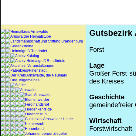
Gutsbezirk
Heimatkreis Arnswalde
Arnswalder Heimatstube
Landsmannschaft und Stiftung Brandenburg
Gedenksteine
Forst
Heimatgruß Rundbrief
Archiv Katalog
Archiv Heimatgruß Rundbriefe
Lage
Aktuelles, Veranstaltungen
Patenkreis/Patenstadt
Großer Forst s
Der Kreis Arnswalde, die Neumark
des Kreises
Orte, Allgemeines
Städte
Arnswalde
Stadt Arnswalde
Geschichte
Blumenwerder
gemeindefreier 
Ferdinandshof
Friederikenfelde
Friedrichsruh
Gutsbezirk Arnswalder Heide
Wirtschaft
Helmersruh
Forstwirtschaft
Hohenbruch
Johannenberger Ziegelei