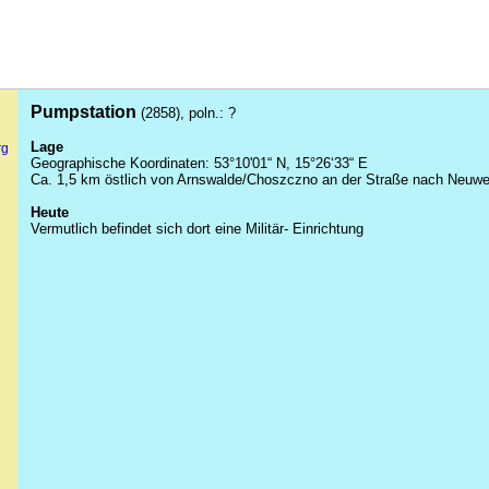
Pumpstation
(2858), poln.: ?
Lage
rg
Geographische Koordinaten: 53°10'01“ N, 15°26‘33“ E
Ca. 1,5 km östlich von Arnswalde/Choszczno an der Straße nach Neuwe
Heute
Vermutlich befindet sich dort eine Militär- Einrichtung