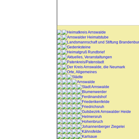
Heimatkreis Arnswalde
Arnswalder Heimatstube
Landsmannschaft und Stiftung Brandenbu
Gedenksteine
Heimatgruß Rundbrief
Aktuelles, Veranstaltungen
Patenkreis/Patenstadt
Der Kreis Arnswalde, die Neumark
Orte, Allgemeines
Städte
Arnswalde
Stadt Arnswalde
Blumenwerder
Ferdinandshof
Friederikenfelde
Friedrichsruh
Gutsbezirk Arnswalder Heide
Helmersruh
Hohenbruch
Johannenberger Ziegelei
Kähnsfelde
Karlsaue