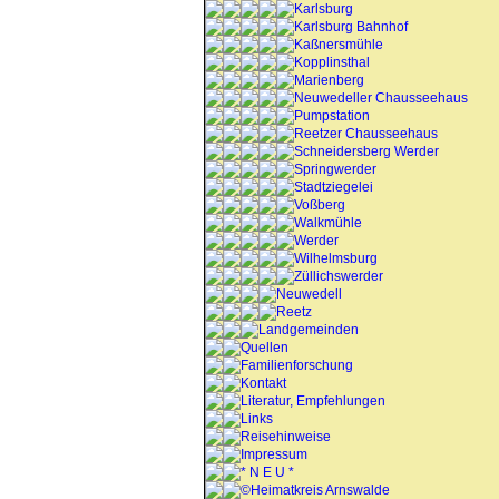
Karlsburg
Karlsburg Bahnhof
Kaßnersmühle
Kopplinsthal
Marienberg
Neuwedeller Chausseehaus
Pumpstation
Reetzer Chausseehaus
Schneidersberg Werder
Springwerder
Stadtziegelei
Voßberg
Walkmühle
Werder
Wilhelmsburg
Züllichswerder
Neuwedell
Reetz
Landgemeinden
Quellen
Familienforschung
Kontakt
Literatur, Empfehlungen
Links
Reisehinweise
Impressum
* N E U *
©Heimatkreis Arnswalde