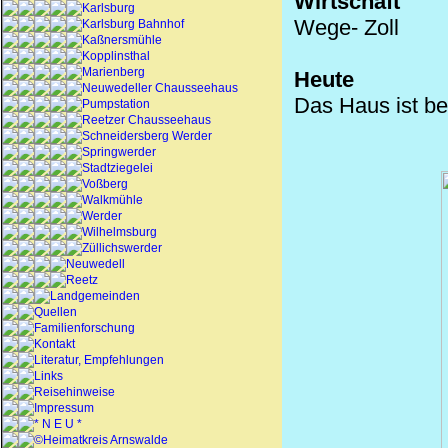
Wirtschaft
Karlsburg
Wege- Zoll
Karlsburg Bahnhof
Kaßnersmühle
Kopplinsthal
Marienberg
Heute
Neuwedeller Chausseehaus
Das Haus ist b
Pumpstation
Reetzer Chausseehaus
Schneidersberg Werder
Springwerder
Stadtziegelei
Voßberg
Walkmühle
Werder
Wilhelmsburg
Züllichswerder
Neuwedell
Reetz
Landgemeinden
Quellen
Familienforschung
Kontakt
Literatur, Empfehlungen
Links
Reisehinweise
Impressum
* N E U *
©Heimatkreis Arnswalde