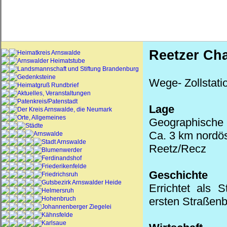
Reetzer
Cha
Heimatkreis Arnswalde
Arnswalder Heimatstube
Landsmannschaft und Stiftung Brandenburg
Gedenksteine
Wege- Zollstati
Heimatgruß Rundbrief
Aktuelles, Veranstaltungen
Patenkreis/Patenstadt
Lage
Der Kreis Arnswalde, die Neumark
Orte, Allgemeines
Geographische K
Städte
Ca. 3 km nordös
Arnswalde
Stadt Arnswalde
Reetz
/
Recz
Blumenwerder
Ferdinandshof
Friederikenfelde
Geschichte
Friedrichsruh
Gutsbezirk Arnswalder Heide
Errichtet als 
Helmersruh
Hohenbruch
ersten Straßenb
Johannenberger Ziegelei
Kähnsfelde
Karlsaue