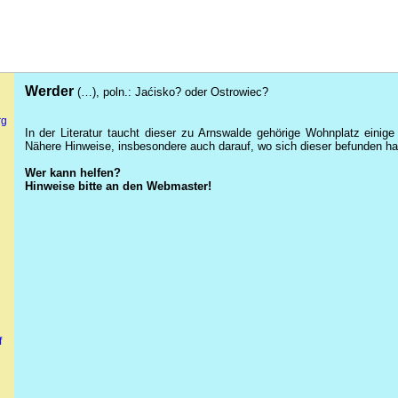
Werder
(…), poln.:
Jaćisko
? oder
Ostrowiec
?
rg
In der Literatur taucht dieser zu Arnswalde gehörige Wohnplatz einig
Nähere Hinweise, insbesondere auch darauf, wo sich dieser befunden h
Wer kann helfen?
Hinweise bitte an den Webmaster!
f