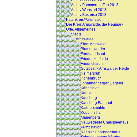
Archiv Busreise 2012
Archiv Pommerntreffen 2013
Archiv Wunstorf 2013
Archiv Busreise 2013
Patenkreis/Patenstadt
Der Kreis Arnswalde, die Neumark
Orte, Allgemeines
Städte
Arnswalde
Stadt Arnswalde
Blumenwerder
Ferdinandshof
Friederikenfelde
Friedrichsruh
Gutsbezirk Arnswalder Heide
Helmersruh
Hohenbruch
Johannenberger Ziegelei
Kähnsfelde
Karlsaue
Karlsburg
Karlsburg Bahnhof
Kaßnersmühle
Kopplinsthal
Marienberg
Neuwedeller Chausseehaus
Pumpstation
Reetzer Chausseehaus